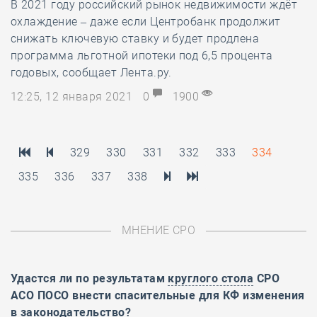
В 2021 году российский рынок недвижимости ждёт
охлаждение – даже если Центробанк продолжит
снижать ключевую ставку и будет продлена
программа льготной ипотеки под 6,5 процента
годовых, сообщает Лента.ру.
12:25, 12 января 2021
0
1900
329
330
331
332
333
334
335
336
337
338
МНЕНИЕ СРО
Удастся ли по результатам
круглого стола
СРО
АСО ПОСО внести спасительные для КФ изменения
в законодательство?