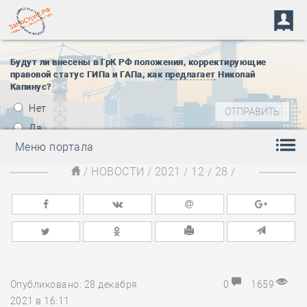
Будут ли внесены в ГрК РФ положения, корректирующие
правовой статус ГИПа и ГАПа, как
предлагает
Николай
Капинус?
Нет
Да
Меню портала
/
НОВОСТИ
/
2021
/
12
/
28
/
Опубликовано: 28 декабря
0
1659
2021 в 16:11