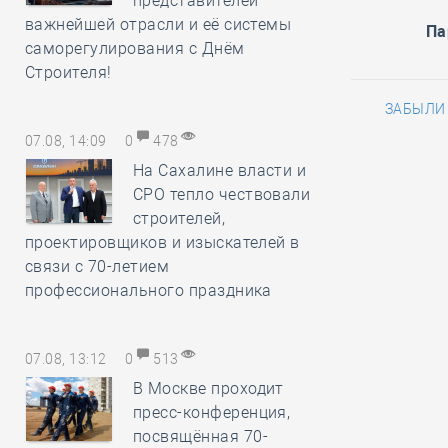
представителей
важнейшей отрасли и её системы
Па
саморегулирования с Днём
Строителя!
ЗАБЫЛИ
07.08, 14:09
0
478
На Сахалине власти и
СРО тепло чествовали
строителей,
проектировщиков и изыскателей в
связи с 70-летием
профессионального праздника
07.08, 13:12
0
513
В Москве проходит
пресс-конференция,
посвящённая 70-