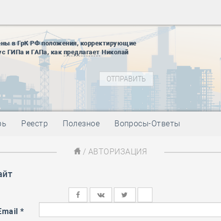
28 мая
-
Д
12 августа
22 августа
ены в ГрК РФ положения, корректирующие
01 сентябр
ус ГИПа и ГАПа, как
предлагает
Николай
10 ноября
27 января
блокады
01 мая
-
Д
09 мая
-
Д
28 мая
-
Д
рь
Реестр
Полезное
Вопросы-Ответы
12 августа
22 августа
/ АВТОРИЗАЦИЯ
01 сентябр
10 ноября
айт
27 января
блокады
01 мая
-
Д
Email
*
09 мая
-
Д