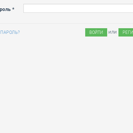
28 мая
-
Д
роль
*
или
 ПАРОЛЬ?
РЕГ