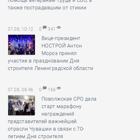
помощь ветеранам труда и СВО, а
также пострадавшим от стихии
07.08, 10:12
0
341
Вице-президент
НОСТРОЙ Антон
Мороз принял
участие в праздновании Дня
строителя Ленинградской области
07.08, 08:46
0
166
Поволжская СРО дала
старт марафону
награждений
представителей важнейшей
отрасли Чувашии в связи с 70-
летием Дня строителя