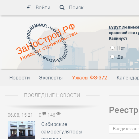
Войти
Поиск
Будут ли внес
правовой стат
Капинус?
Нет
Да
Новости
Эксперты
Ужасы ФЗ-372
Календа
ПОСЛЕДНИЕ НОВОСТИ
Реест
06.08, 15:21
0
146
Сибирские
саморегуляторы