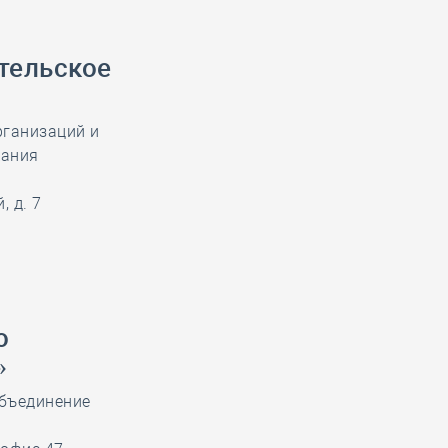
тельское
рганизаций и
кания
 д. 7
о
»
бъединение