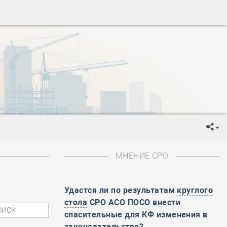
ень пограничника
-
День Строителя
-
День Государственного флага Российской Федерации
я
-
День знаний
-
День сотрудника органов внутренних дел РФ
-
День полного освобождения Ленинграда от фашистской
ень Весны и Труда
ень Победы!
ень пограничника
-
День Строителя
-
День Государственного флага Российской Федерации
МНЕНИЕ СРО
я
-
День знаний
-
День сотрудника органов внутренних дел РФ
-
День полного освобождения Ленинграда от фашистской
Удастся ли по результатам
круглого
стола
СРО АСО ПОСО внести
ень Весны и Труда
спасительные для КФ изменения в
ень Победы!
законодательство?