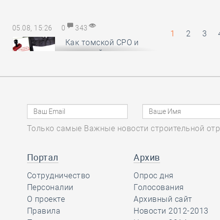
05.08, 15:26
0
343
1
2
3
Как томской СРО и
НОСТРОЙ удалось
отстоять КФ ОДО,
добившись отказа в иске почти на
28,6 миллиона рублей
05.08, 14:18
0
385
Только самые Важные новости строительной отр
Руководству
Национального
Портал
Архив
объединения
изыскателей и проектировщиков
Сотрудничество
Опрос дня
вручены награды
Персоналии
Голосования
профессионального сообщества
О проекте
Архивный сайт
Правила
Новости 2012-2013