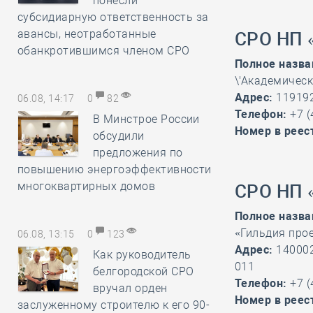
понесли
субсидиарную ответственность за
авансы, неотработанные
СРО НП 
обанкротившимся членом СРО
Полное назва
\'Академичес
Адрес:
119192,
06.08, 14:17
0
82
Телефон:
+7 (
В Минстрое России
Номер в реес
обсудили
предложения по
повышению энергоэффективности
многоквартирных домов
СРО НП 
Полное назва
«Гильдия про
06.08, 13:15
0
123
Адрес:
140002
Как руководитель
011
белгородской СРО
Телефон:
+7 (
вручал орден
Номер в реес
заслуженному строителю к его 90-