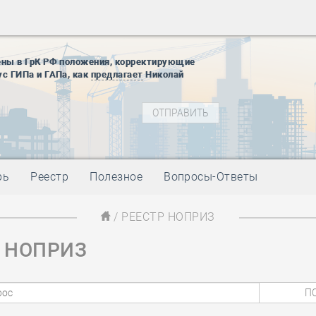
28 мая
-
Д
12 августа
22 августа
ены в ГрК РФ положения, корректирующие
01 сентябр
ус ГИПа и ГАПа, как
предлагает
Николай
10 ноября
27 января
блокады
01 мая
-
Д
09 мая
-
Д
28 мая
-
Д
рь
Реестр
Полезное
Вопросы-Ответы
12 августа
22 августа
/ РЕЕСТР НОПРИЗ
01 сентябр
р НОПРИЗ
10 ноября
27 января
блокады
01 мая
-
Д
09 мая
-
Д