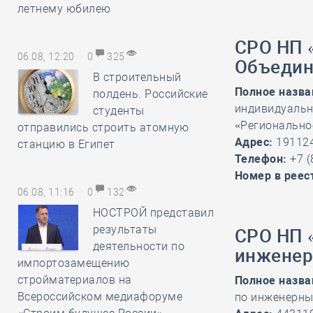
летнему юбилею
СРО НП 
06.08, 12:20
0
325
Объедин
В строительный
Полное назва
полдень. Российские
индивидуаль
студенты
«Регионально
отправились строить атомную
Адрес:
191124
станцию в Египет
Телефон:
+7 (
Номер в реес
06.08, 11:16
0
132
НОСТРОЙ представил
результаты
СРО НП 
деятельности по
инженер
импортозамещению
стройматериалов на
Полное назва
Всероссийском медиафоруме
по инженерны