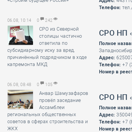
«Строим будущее России»
Адрес:
443110
Телефон:
тел.
06.08, 10:14
0
242
СРО из Северной
СРО НП 
столицы частично
ответила по
Полное назва
субсидиарному иску за вред,
Западносибир
причинённый подрядчиком в ходе
Адрес:
625007,
капремонта МКД
Телефон:
+7 (
Номер в реес
06.08, 08:48
0
105
Анвар Шамузафаров
СРО НП 
провёл заседание
Ассамблеи
Полное назва
региональных общественных
Адрес:
350049,
советов в сферах строительства и
Телефон:
+7 (
ЖКХ
Номер в реес