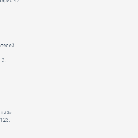
 офис 47
ателей
 3.
ания»
 123.