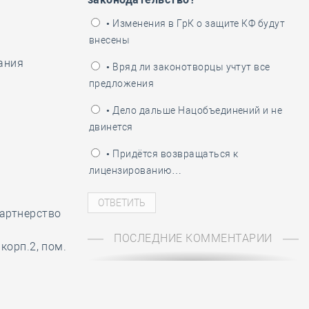
ень пограничника
• Изменения в ГрК о защите КФ будут
внесены
ания
• Вряд ли законотворцы учтут все
предложения
• Дело дальше Нацобъединений и не
двинется
• Придётся возвращаться к
лицензированию…
артнерство
ПОСЛЕДНИЕ КОММЕНТАРИИ
корп.2, пом.