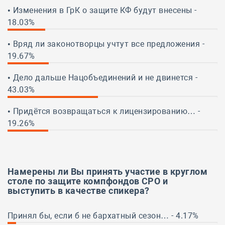
• Изменения в ГрК о защите КФ будут внесены -
18.03%
18.00%
• Вряд ли законотворцы учтут все предложения -
19.67%
19.67%
• Дело дальше Нацобъединений и не двинется -
43.03%
43.03%
• Придётся возвращаться к лицензированию… -
19.26%
19.26%
Намерены ли Вы принять участие в
круглом
столе
по защите компфондов СРО
и
выступить в качестве спикера?
Принял бы, если б не бархатный сезон… - 4.17%