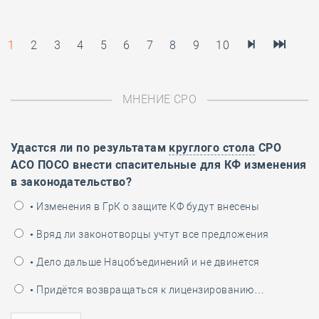
1
2
3
4
5
6
7
8
9
10
МНЕНИЕ СРО
Удастся ли по результатам
круглого стола
СРО
АСО ПОСО внести спасительные для КФ изменения
в законодательство?
• Изменения в ГрК о защите КФ будут внесены
• Вряд ли законотворцы учтут все предложения
• Дело дальше Нацобъединений и не двинется
• Придётся возвращаться к лицензированию…