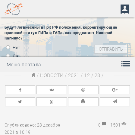
Будут ли внесены в ГрК РФ положения, корректирующие
правовой статус ГИПа и ГАПа, как
предлагает
Николай
Капинус?
Нет
Да
Меню портала
/
НОВОСТИ
/
2021
/
12
/
28
/
Опубликовано: 28 декабря
0
1501
2021 в 10:19