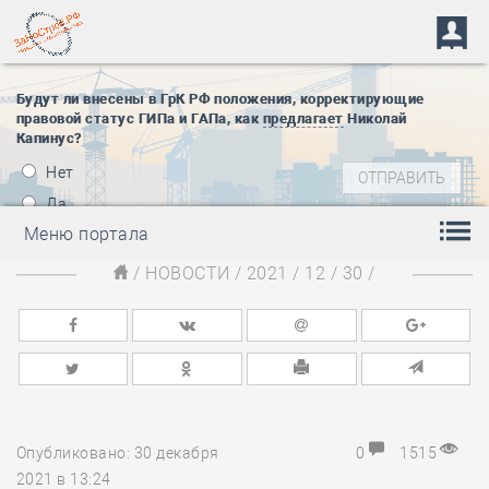
Будут ли внесены в ГрК РФ положения, корректирующие
правовой статус ГИПа и ГАПа, как
предлагает
Николай
Капинус?
Нет
Да
Меню портала
/
НОВОСТИ
/
2021
/
12
/
30
/
Опубликовано: 30 декабря
0
1515
2021 в 13:24