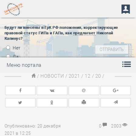
Будут ли внесены в ГрК РФ положения, корректирующие
правовой статус ГИПа и ГАПа, как
предлагает
Николай
Капинус?
Нет
Да
Меню портала
/
НОВОСТИ
/
2021
/
12
/
20
/
Опубликовано: 20 декабря
0
2003
2021 в 12:25