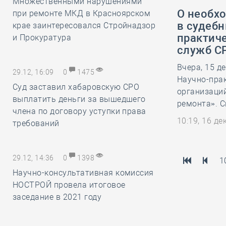
Множественными нарушениями
О необх
при ремонте МКД в Красноярском
в судебн
крае заинтересовался Стройнадзор
практич
и Прокуратура
служб С
Вчера, 15 д
29.12, 16:09
0
1475
Научно-пра
Суд заставил хабаровскую СРО
организаций
выплатить деньги за вышедшего
ремонта». С
члена по договору уступки права
10:19, 16 д
требований
29.12, 14:36
0
1398
1
Научно-консультативная комиссия
НОСТРОЙ провела итоговое
заседание в 2021 году