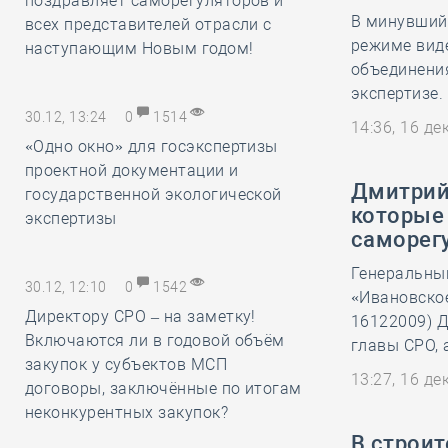
поздравляет саморегуляторов и
В минувший 
всех представителей отрасли с
режиме вид
наступающим Новым годом!
объединени
экспертизе.
30.12, 13:24
0
1514
14:36, 16 д
«Одно окно» для госэкспертизы
проектной документации и
Дмитрий 
государственной экологической
которые
экспертизы
саморег
Генеральны
30.12, 12:10
0
1542
«Ивановское
Директору СРО – на заметку!
16122009) Д
Включаются ли в годовой объём
главы СРО, 
закупок у субъектов МСП
13:27, 16 д
договоры, заключённые по итогам
неконкурентных закупок?
В строи