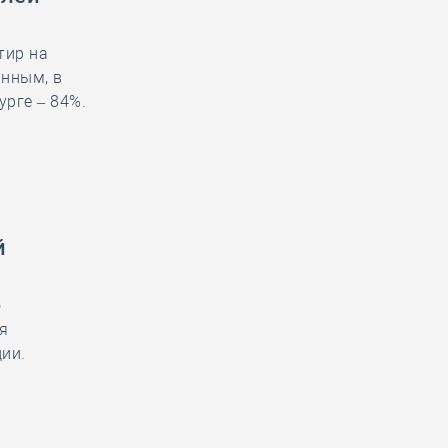
тир на
анным, в
рге – 84%.
й
о
я
ии.