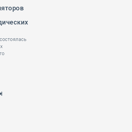
ляторов
дических
 состоялась
ых
го