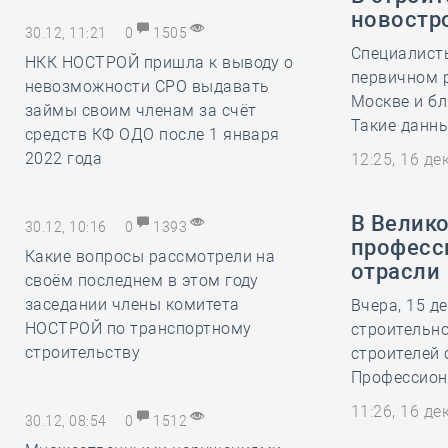
новостр
30.12, 11:21
0
1505
Специалист
НКК НОСТРОЙ пришла к выводу о
первичном 
невозможности СРО выдавать
Москве и бл
займы своим членам за счёт
Такие данны
средств КФ ОДО после 1 января
2022 года
12:25, 16 д
В Велик
30.12, 10:16
0
1393
професс
Какие вопросы рассмотрели на
отрасли
своём последнем в этом году
заседании члены комитета
Вчера, 15 д
НОСТРОЙ по транспортному
строительн
строительству
строителей 
Профессион
11:26, 16 д
30.12, 08:54
0
1512