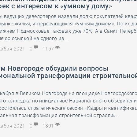
оек с интересом к «умному дому»
ы ведущих девелоперов назвали долю покупателей квар
рынке жилья, интересующихся «умным домом». По их д
ижнем Подмосковье таковых уже 70%. А в Санкт-Петербу
е со ссылкой на одного из...
екабря 2021
0
1157
ом Новгороде обсудили вопросы
иональной трансформации строительно
екабря в Великом Новгороде на площадке Новгородског
ого колледжа по инициативе Национального объединени
состоялась стратегическая сессия «Кадры и квалификац
альная трансформация строительной отрасли»...
екабря 2021
0
1301