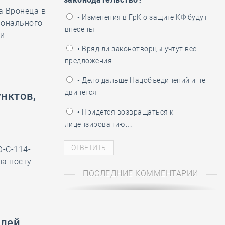
а Вронеца в
ень пограничника
• Изменения в ГрК о защите КФ будут
ионального
внесены
 и
• Вряд ли законотворцы учтут все
предложения
• Дело дальше Нацобъединений и не
двинется
унктов,
• Придётся возвращаться к
лицензированию…
-С-114-
на посту
ПОСЛЕДНИЕ КОММЕНТАРИИ
елей