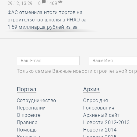
29.12, 13:29
0
1469
ФАС отменила итоги торгов на
строительство школы в ЯНАО за
1,59 миллиарда рублей из-за
нарушений условий членства в СРО
29.12, 12:25
0
1437
В строительный полдень. Работу
Только самые Важные новости строительной отр
российских мэров предложили
оценивать по вкусу и стилю
городской среды
Портал
Архив
Сотрудничество
Опрос дня
29.12, 11:26
Персоналии
0
1538
Голосования
О проекте
Архивный сайт
Какие вопросы обсудили на своём
Правила
Новости 2012-2013
первом заседании члены комитета
Помощь
Новости 2014
НОСТРОЙ по цифровой