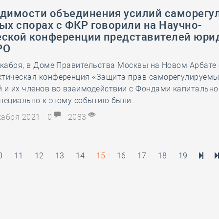
одимости объединения усилий саморегу
ых спорах с ФКР говорили на Научно-
еской конференции представителей юри
РО
екабря, в Доме Правительства Москвы на Новом Арбате
ктическая конференция «Защита прав саморегулируем
 и их членов во взаимодействии с Фондами капитально
пециально к этому событию были...
екабря 2021
0
2083
0
11
12
13
14
15
16
17
18
19