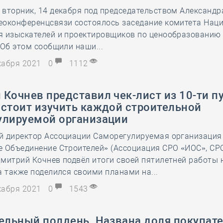
вторник, 14 декабря под председательством Александр
28 мая
-
Д
еоконференцсвязи состоялось заседание комитета Нац
я изыскателей и проектировщиков по ценообразованию
 Об этом сообщили наши...
екабря 2021
0
1112
Кочнев представил чек-лист из 10-ти п
 стоит изучить каждой строительной
улируемой организации
й директор Ассоциации Саморегулируемая организация
 Объединение Строителей» (Ассоциация СРО «ИОС», СРО
митрий Кочнев подвёл итоги своей пятилетней работы 
а также поделился своими планами на...
екабря 2021
0
1543
тельный полдень. Названа доля покупат