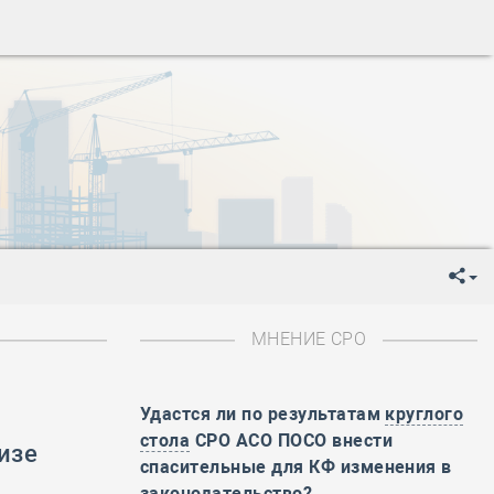
ень пограничника
-
День Строителя
-
День Государственного флага Российской Федерации
я
-
День знаний
-
День сотрудника органов внутренних дел РФ
-
День полного освобождения Ленинграда от фашистской
ень Весны и Труда
ень Победы!
ень пограничника
-
День Строителя
-
День Государственного флага Российской Федерации
МНЕНИЕ СРО
я
-
День знаний
-
День сотрудника органов внутренних дел РФ
Удастся ли по результатам
круглого
-
День полного освобождения Ленинграда от фашистской
стола
СРО АСО ПОСО внести
изе
ень Весны и Труда
спасительные для КФ изменения в
ень Победы!
законодательство?