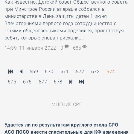
Как известно, Детский совет Общественного совета
при Минстрое России впервые собрался в
министерстве в День защиты детей 1 июня.
Впечатлениями первого года сотрудничества с
юными общественниками поделился, приветствуя
ребят, которые снова приехали...
14:39, 11 января 2022
0
685
669
670
671
672
673
674
675
676
677
678
МНЕНИЕ СРО
Удастся ли по результатам
круглого стола
СРО
АСО ПОСО внести спасительные для КФ изменения