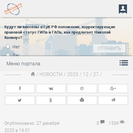
Будут ли внесены в ГрК РФ положения, корректирующие
правовой статус ГИПа и ГАПа, как
предлагает
Николай
Капинус?
Нет
Да
Меню портала
/
НОВОСТИ
/
2023
/
12
/
27
/
Опубликовано: 27 декабря
0
1536
2023 в 16:01