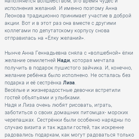
наполняется волшебством, это время чудес и
исполнения желаний. И именно поэтому Анна
Леонова традиционно принимает участие в доброй
акции. Вот и в этот раз она вместе с другими
коллегами по депутатскому корпусу снова
отправилась на «Ёлку желаний».
Нынче Анна Геннадьевна сняла с «волшебной» ёлки
желание семилетней
Нади
, которая мечтала
получить в подарок пушистого зайчика. И, конечно,
желание ребёнка было исполнено. Не осталась без
подарка и её сестрёнка
Лиза
.
Весёлые и жизнерадостные девочки встретили
гостей объятьями и улыбками.
Надя и Лиза очень любят рисовать, играть,
заботиться о своих домашних питомцах- морских
черепашках. Сестрёнки были особенно нарядны по
случаю визита и так ждали гостей, так искренне
радовались подаркам, как могут радоваться только