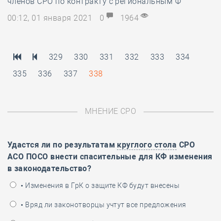
членов СРО по контракту с региональным Ф
00:12, 01 января 2021
0
1964
329
330
331
332
333
334
335
336
337
338
МНЕНИЕ СРО
Удастся ли по результатам
круглого стола
СРО
АСО ПОСО внести спасительные для КФ изменения
в законодательство?
• Изменения в ГрК о защите КФ будут внесены
• Вряд ли законотворцы учтут все предложения