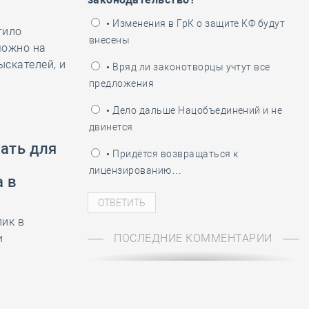
ень пограничника
• Изменения в ГрК о защите КФ будут
тило
внесены
можно на
ыскателей, и
• Вряд ли законотворцы учтут все
предложения
• Дело дальше Нацобъединений и не
двинется
ать для
• Придётся возвращаться к
лицензированию…
 в
ик в
и
ПОСЛЕДНИЕ КОММЕНТАРИИ