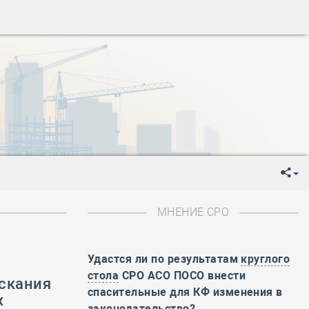
ень пограничника
-
День Строителя
-
День Государственного флага Российской Федерации
я
-
День знаний
-
День сотрудника органов внутренних дел РФ
-
День полного освобождения Ленинграда от фашистской
ень Весны и Труда
ень Победы!
ень пограничника
-
День Строителя
-
День Государственного флага Российской Федерации
МНЕНИЕ СРО
я
-
День знаний
-
День сотрудника органов внутренних дел РФ
-
День полного освобождения Ленинграда от фашистской
Удастся ли по результатам
круглого
стола
СРО АСО ПОСО внести
скания
ень Весны и Труда
спасительные для КФ изменения в
х
ень Победы!
законодательство?