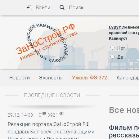
Войти
Поиск
Будут ли внес
правовой стат
Капинус?
Нет
Да
Новости
Эксперты
Ужасы ФЗ-372
Календа
ПОСЛЕДНИЕ НОВОСТИ
Все но
29.12, 14:30
0
3921
Редакция портала ЗаНоСтрой.РФ
Фильм п
поздравляет всех с наступающими
рассказы