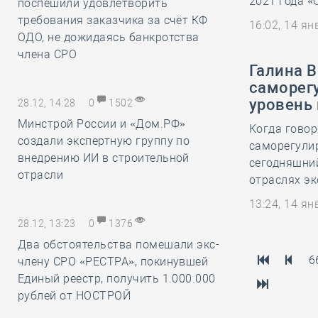
2021 года «
поспешили удовлетворить
требования заказчика за счёт КФ
16:02, 14 я
ОДО, не дожидаясь банкротства
члена СРО
Галина 
саморег
уровень 
28.12, 14:28
0
1502
Минстрой России и «Дом.РФ»
Когда говор
создали экспертную группу по
саморегулир
внедрению ИИ в строительной
сегодняшний
отрасли
отраслях эк
13:24, 14 я
28.12, 13:23
0
1376
Два обстоятельства помешали экс-
6
члену СРО «РЕСТРА», покинувшей
Единый реестр, получить 1.000.000
рублей от НОСТРОЙ