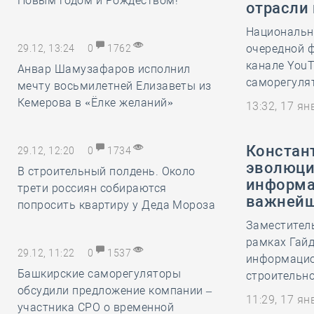
Новым годом и Рождеством!
отрасли
Национальн
очередной 
29.12, 13:24
0
1762
канале YouT
Анвар Шамузафаров исполнил
саморегулят
мечту восьмилетней Елизаветы из
Кемерова в «Ёлке желаний»
13:32, 17 я
Констант
29.12, 12:20
0
1734
эволюци
В строительный полдень. Около
информа
трети россиян собираются
важнейш
попросить квартиру у Деда Мороза
Заместител
рамках Гайд
29.12, 11:22
0
1537
информацио
Башкирские саморегуляторы
строительно
обсудили предложение компании –
11:29, 17 я
участника СРО о временной