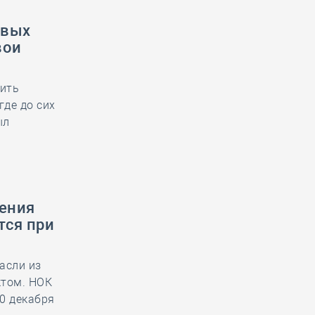
овых
вои
шить
где до сих
ыл
ения
тся при
асли из
ктом. НОК
0 декабря