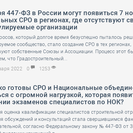
я 447-ФЗ в России могут появиться 7 н
ьных СРО в регионах, где отсутствуют с
улируемые организации
росов, который долгое время безуспешно пыталось ре
уемое сообщество, стало создание СРО в тех регионах, 
вуют собственные Союзы и Ассоциации. Процесс этот б
ем, что Градостроительный...
нваря 2022
0
1253
ко готовы СРО и Национальные объедин
ся с огромной нагрузкой, которая появи
нии экзаменов специалистов по НОК?
я оценка квалификации специалистов строительной отр
ля обсуждений и консультаций стала свершившимся фа
ательной, согласно Федеральному закону № 447-ФЗ от 3