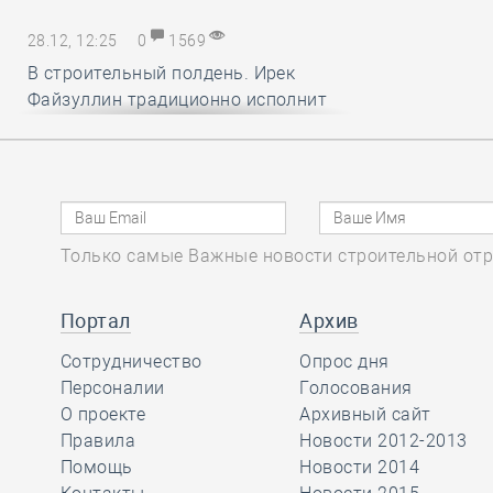
28.12, 12:25
0
1569
В строительный полдень. Ирек
Файзуллин традиционно исполнит
новогодние мечты маленьких
россиян
28.12, 11:24
0
1332
Только самые Важные новости строительной отр
Минстрой и Главгосэкпертиза
представили материалы по
вопросам применения механизма
Портал
Архив
компенсации удорожания цен на
Сотрудничество
Опрос дня
строительные ресурсы
Персоналии
Голосования
О проекте
Архивный сайт
Правила
Новости 2012-2013
28.12, 10:16
0
1736
Помощь
Новости 2014
СРО АСОНО избежала