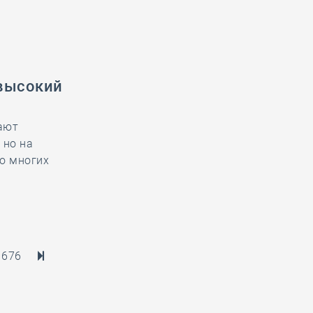
 высокий
ают
 но на
во многих
676