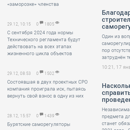
«заморозке» членства
Благодар
строител
29.12, 10:15
0
1805
саморег
С сентября 2024 года нормы
Один из воп
Технического регламента будут
саморегулир
действовать на всех этапах
пор отсутст
жизненного цикла объектов
затруднён т
10:21, 17 я
29.12, 08:53
0
1502
Состоявшая в двух проектных СРО
Насколь
компания проиграла иск, пытаясь
справить
вернуть свой взнос в одну из них
проведе
Независима
28.12, 15:57
0
1439
предмета д
станет обяз
Бурятские саморегуляторы