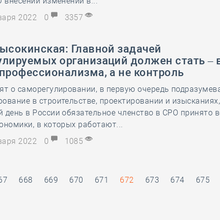
О внесении изменений в...
нваря 2022
0
3357
Высокинская: Главной задачей
улируемых организаций должен стать –
профессионализма, а не контроль
ят о саморегулировании, в первую очередь подразумев
ование в строительстве, проектировании и изысканиях,
 день в России обязательное членство в СРО принято 
ономики, в которых работают...
нваря 2022
0
1085
67
668
669
670
671
672
673
674
675