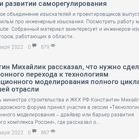
 и развитии саморегулирования
28 мая
-
Д
ое объединение изыскателей и проектировщиков выпус
фильм про инженерные изыскания. Посмотреть работу 
ube. Собранный материал заинтересует и инженеров-из
оров, работающих в области...
нваря 2022
0
879
ин Михайлик рассказал, что нужно сдел
онного перехода к технологиям
ционного моделирования полного цикла
ей отрасли
ь министра строительства и ЖКХ РФ Константин Михайл
аровского форума принял участие в сессии «Технологи
нного моделирования – драйвер или барьер развития
го комплекса России», где рассказал о...
нваря 2022
0
897