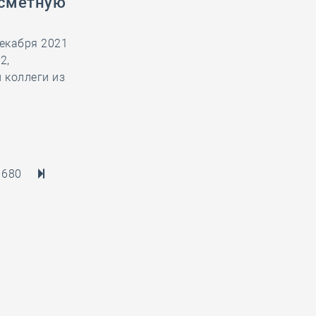
 сметную
екабря 2021
2,
 коллеги из
680