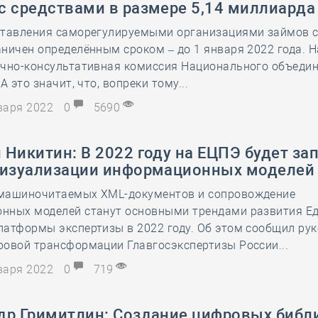
28 мая
-
Д
с средствами в размере 5,14 миллиарда
ставления саморегулируемыми организациями займов 
ничен определённым сроком – до 1 января 2022 года. Н
учно-консультативная комиссия Национального объеди
А это значит, что, вопреки тому...
нваря 2022
0
5690
Никитин: В 2022 году на ЕЦПЭ будет за
визуализации информационных моделей
машиночитаемых XML-документов и сопровождение
нных моделей станут основными трендами развития Е
атформы экспертизы в 2022 году. Об этом сообщил ру
ровой трансформации Главгосэкспертизы России...
нваря 2022
0
719
др Гримитлин: Создание цифровых библ