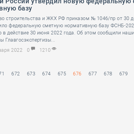
й России утвердил новую федеральную
вную базу
о строительства и ЖКХ РФ приказом № 1046/пр от 30 д
дило федеральную сметную нормативную базу ФСНБ-202
в действие 30 июня 2022 года. Об этом сообщили наши
ы Главгосэкспертизы...
нваря 2022
0
1210
71
672
673
674
675
676
677
678
679