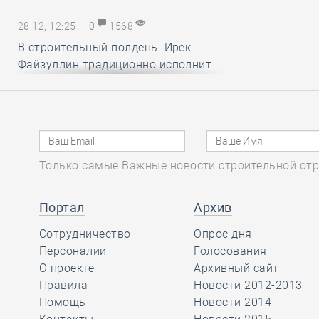
28.12, 12:25
0
1568
В строительный полдень. Ирек
Файзуллин традиционно исполнит
новогодние мечты маленьких
россиян
28.12, 11:24
0
1331
Только самые Важные новости строительной отр
Минстрой и Главгосэкпертиза
представили материалы по
вопросам применения механизма
Портал
Архив
компенсации удорожания цен на
Сотрудничество
Опрос дня
строительные ресурсы
Персоналии
Голосования
О проекте
Архивный сайт
Правила
Новости 2012-2013
28.12, 10:16
0
1736
Помощь
Новости 2014
СРО АСОНО избежала