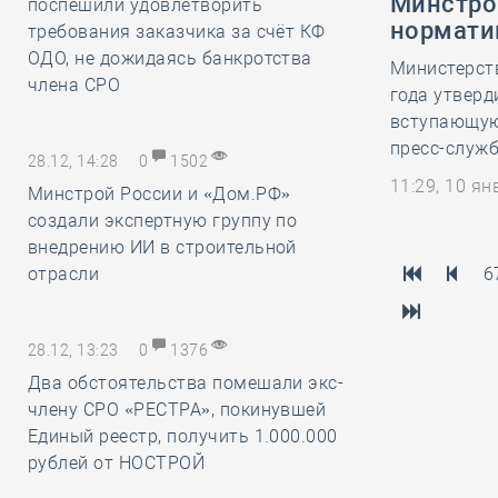
Минстро
поспешили удовлетворить
нормати
требования заказчика за счёт КФ
ОДО, не дожидаясь банкротства
Министерств
члена СРО
года утвер
вступающую 
пресс-служб
28.12, 14:28
0
1502
11:29, 10 я
Минстрой России и «Дом.РФ»
создали экспертную группу по
внедрению ИИ в строительной
отрасли
6
28.12, 13:23
0
1376
Два обстоятельства помешали экс-
члену СРО «РЕСТРА», покинувшей
Единый реестр, получить 1.000.000
рублей от НОСТРОЙ