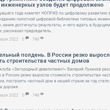
 инженерных узлов будет продолжено
нувшего года комитет НОПРИЗ по цифровому развитию 
созданию пилотной цифровой библиотеки типовых инже
м, какие достигнуты результаты, и чего ждать в будущем
, рассказал председатель...
нваря 2022
0
790
ельный полдень. В России резко выросл
ть строительства частных домов
 клуба «Загородный девелопмент» Валерий Лукинов рас
о в России резко выросла стоимость строительства час
ам, построить частный дом в нашей стране за год стало
а дороже...
нваря 2022
0
748