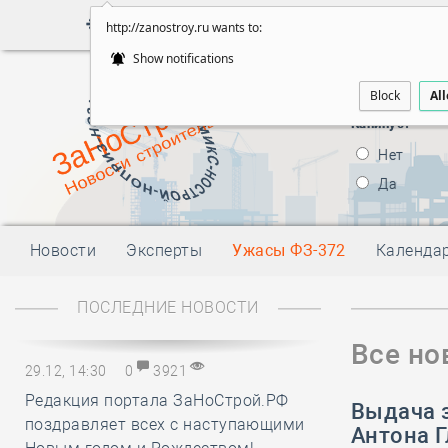
Войти
Поиск
http://zanostroy.ru wants to:
Show notifications
Будут ли внес
Block
Al
правовой стат
Капинус?
Нет
Да
Новости
Эксперты
Ужасы ФЗ-372
Календа
ПОСЛЕДНИЕ НОВОСТИ
Все но
29.12, 14:30
0
3921
Редакция портала ЗаНоСтрой.РФ
Выдача 
поздравляет всех с наступающими
Антона 