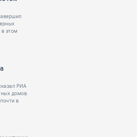
завершил
нерных
 в этом
а
сказал РИА
тных домов.
 почти в