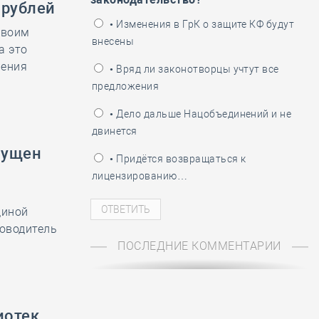
ень пограничника
 рублей
• Изменения в ГрК о защите КФ будут
своим
внесены
а это
нения
• Вряд ли законотворцы учтут все
предложения
• Дело дальше Нацобъединений и не
двинется
пущен
• Придётся возвращаться к
лицензированию…
диной
ководитель
ПОСЛЕДНИЕ КОММЕНТАРИИ
иотек