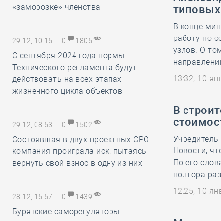
«заморозке» членства
типовых
В конце ми
работу по 
29.12, 10:15
0
1805
узлов. О то
С сентября 2024 года нормы
направлении
Технического регламента будут
13:32, 10 я
действовать на всех этапах
жизненного цикла объектов
В строит
стоимос
29.12, 08:53
0
1502
Учредитель
Состоявшая в двух проектных СРО
Новости, чт
компания проиграла иск, пытаясь
По его слов
вернуть свой взнос в одну из них
полтора раз
12:25, 10 я
28.12, 15:57
0
1439
Бурятские саморегуляторы