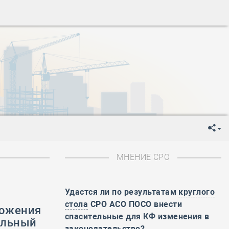
-
День Строителя
-
День Государственного флага Российской Федерации
я
-
День знаний
-
День сотрудника органов внутренних дел РФ
-
День полного освобождения Ленинграда от фашистской
ень Весны и Труда
ень Победы!
ень пограничника
-
День Строителя
-
День Государственного флага Российской Федерации
я
-
День знаний
МНЕНИЕ СРО
-
День сотрудника органов внутренних дел РФ
-
День полного освобождения Ленинграда от фашистской
Удастся ли по результатам
круглого
стола
СРО АСО ПОСО внести
ень Весны и Труда
ложения
спасительные для КФ изменения в
ень Победы!
ельный
законодательство?