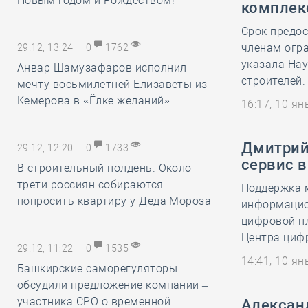
Новым годом и Рождеством!
комплек
Срок предо
членам огра
29.12, 13:24
0
1762
указала На
Анвар Шамузафаров исполнил
строителей. 
мечту восьмилетней Елизаветы из
Кемерова в «Ёлке желаний»
16:17, 10 я
Дмитрий 
29.12, 12:20
0
1733
сервис 
В строительный полдень. Около
трети россиян собираются
Поддержка 
попросить квартиру у Деда Мороза
информацио
цифровой пл
Центра циф
29.12, 11:22
0
1535
14:41, 10 я
Башкирские саморегуляторы
обсудили предложение компании –
участника СРО о временной
Алексан