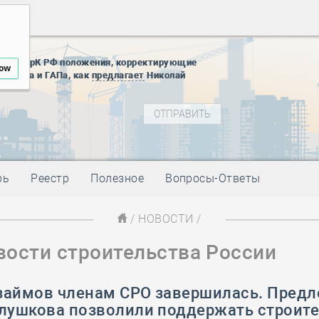
12 августа
22 августа
01 сентябр
ены в ГрК РФ положения, корректирующие
low
10 ноября
ус ГИПа и ГАПа, как
предлагает
Николай
27 января
блокады
01 мая
-
Д
09 мая
-
Д
28 мая
-
Д
рь
Реестр
Полезное
Вопросы-Ответы
12 августа
22 августа
01 сентябр
/
НОВОСТИ
/
10 ноября
вости строительства России
27 января
блокады
01 мая
-
Д
займов членам СРО завершилась. Пред
09 мая
-
Д
Глушкова позволили поддержать строит