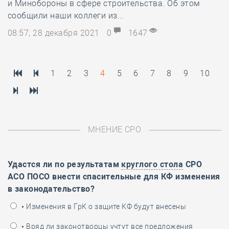
и Минобороны в сфере строительства. Об этом
сообщили наши коллеги из...
08:57, 28 декабря 2021
0
1647
1
2
3
4
5
6
7
8
9
10
МНЕНИЕ СРО
Удастся ли по результатам
круглого стола
СРО
АСО ПОСО внести спасительные для КФ изменения
в законодательство?
• Изменения в ГрК о защите КФ будут внесены
• Вряд ли законотворцы учтут все предложения