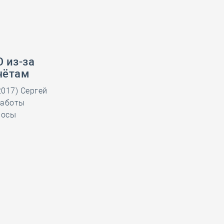
 из-за
чётам
017) Сергей
работы
росы