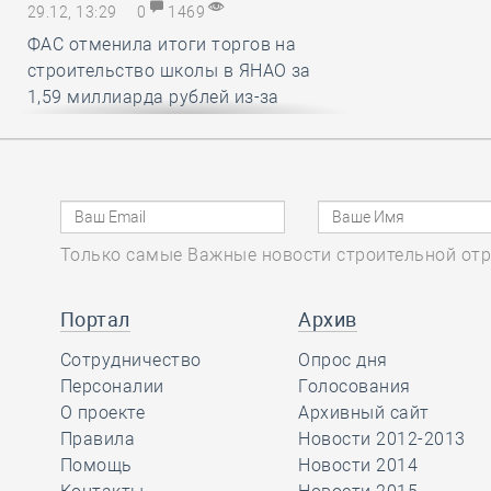
29.12, 13:29
0
1469
ФАС отменила итоги торгов на
строительство школы в ЯНАО за
1,59 миллиарда рублей из-за
нарушений условий членства в СРО
29.12, 12:25
0
1437
В строительный полдень. Работу
Только самые Важные новости строительной отр
российских мэров предложили
оценивать по вкусу и стилю
городской среды
Портал
Архив
Сотрудничество
Опрос дня
29.12, 11:26
Персоналии
0
1538
Голосования
О проекте
Архивный сайт
Какие вопросы обсудили на своём
Правила
Новости 2012-2013
первом заседании члены комитета
Помощь
Новости 2014
НОСТРОЙ по цифровой