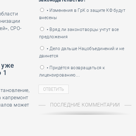
ень пограничника
• Изменения в ГрК о защите КФ будут
области
внесены
анизации
ей», СРО-
• Вряд ли законотворцы учтут все
предложения
• Дело дальше Нацобъединений и не
двинется
 уже
• Придётся возвращаться к
 1
лицензированию…
становление,
а капремонт
иалов может
ПОСЛЕДНИЕ КОММЕНТАРИИ