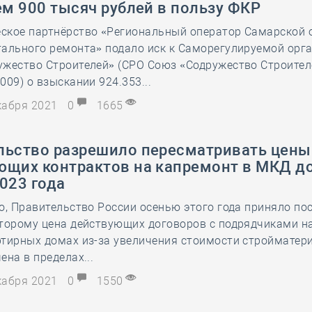
ем 900 тысяч рублей в пользу ФКР
28 мая
-
Д
ское партнёрство «Региональный оператор Самарской 
тального ремонта» подало иск к Саморегулируемой орг
жество Строителей» (СРО Союз «Содружество Строител
009) о взыскании 924.353...
екабря 2021
0
1665
льство разрешило пересматривать цены
ющих контрактов на капремонт в МКД до
023 года
о, Правительство России осенью этого года приняло по
оторому цена действующих договоров с подрядчиками н
ртирных домах из-за увеличения стоимости стройматер
ена в пределах...
екабря 2021
0
1550