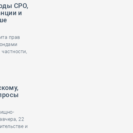
оды СРО,
анции и
ше
ита прав
Фондами
 частности,
кому,
просы
лищно-
авчера, 22
ительстве и