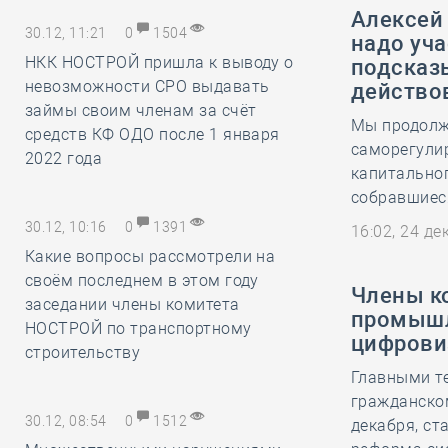
Алексей
30.12, 11:21
0
1504
надо уча
НКК НОСТРОЙ пришла к выводу о
подсказ
невозможности СРО выдавать
действо
займы своим членам за счёт
Мы продолж
средств КФ ОДО после 1 января
саморегули
2022 года
капитальног
собравшиес
30.12, 10:16
0
1391
16:02, 24 д
Какие вопросы рассмотрели на
своём последнем в этом году
Члены к
заседании члены комитета
промышл
НОСТРОЙ по транспортному
цифрови
строительству
Главными т
гражданско
30.12, 08:54
0
1512
декабря, ст