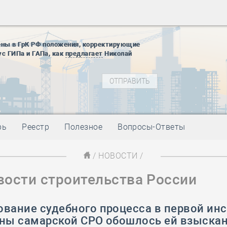
28 мая
-
Д
12 августа
22 августа
ены в ГрК РФ положения, корректирующие
01 сентябр
ус ГИПа и ГАПа, как
предлагает
Николай
10 ноября
27 января
блокады
01 мая
-
Д
09 мая
-
Д
28 мая
-
Д
рь
Реестр
Полезное
Вопросы-Ответы
12 августа
22 августа
/
НОВОСТИ
/
01 сентябр
вости строительства России
10 ноября
27 января
блокады
ование судебного процесса в первой ин
01 мая
-
Д
оны самарской СРО обошлось ей взыска
09 мая
-
Д