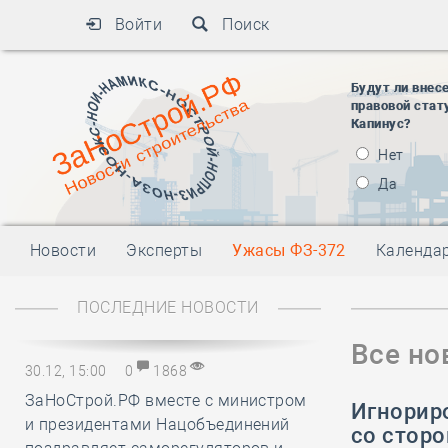
Войти
Поиск
Будут ли внес
правовой стат
Капинус?
Нет
Да
Новости
Эксперты
Ужасы ФЗ-372
Календа
ПОСЛЕДНИЕ НОВОСТИ
Все но
30.12, 15:00
0
1868
ЗаНоСтрой.РФ вместе с министром
Игнорир
и президентами Нацобъединений
со стор