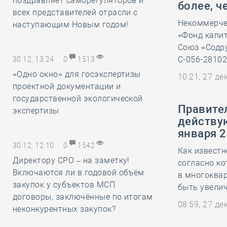
поздравляет саморегуляторов и
более, ч
всех представителей отрасли с
Некоммерче
наступающим Новым годом!
«Фонд капи
Союз «Содру
С-056-28102
30.12, 13:24
0
1513
«Одно окно» для госэкспертизы
10:21, 27 д
проектной документации и
государственной экологической
Правите
экспертизы
действу
января 2
30.12, 12:10
0
1542
Как известн
Директору СРО – на заметку!
согласно к
Включаются ли в годовой объём
в многоква
закупок у субъектов МСП
быть увелич
договоры, заключённые по итогам
08:59, 27 д
неконкурентных закупок?