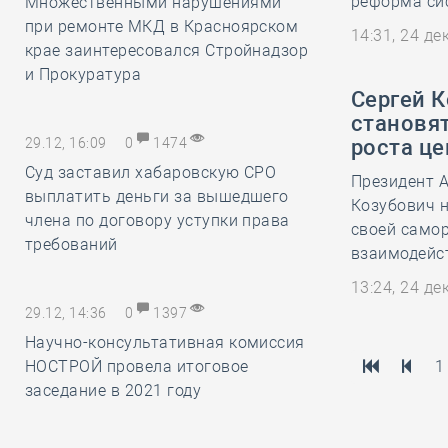
реформа сис
Множественными нарушениями
при ремонте МКД в Красноярском
14:31, 24 д
крае заинтересовался Стройнадзор
и Прокуратура
Сергей 
становя
29.12, 16:09
0
1474
роста це
Суд заставил хабаровскую СРО
Президент А
выплатить деньги за вышедшего
Козубович н
члена по договору уступки права
своей самор
требований
взаимодейст
13:24, 24 д
29.12, 14:36
0
1397
Научно-консультативная комиссия
НОСТРОЙ провела итоговое
1
заседание в 2021 году