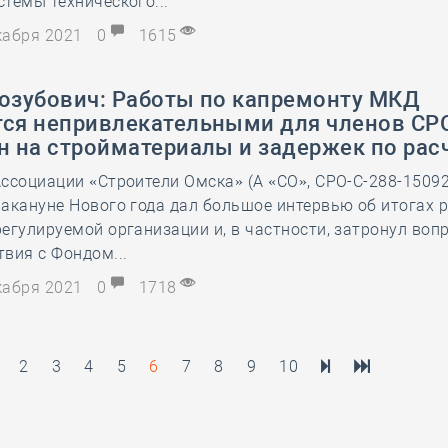
темы технического...
екабря 2021
0
1615
Козубович: Работы по капремонту МКД
тся непривлекательными для членов СРО
н на стройматериалы и задержек по рас
ссоциации «Строители Омска» (А «СО», СРО-С-288-15092
акануне Нового года дал большое интервью об итогах 
егулируемой организации и, в частности, затронул воп
вия с Фондом...
екабря 2021
0
1718
2
3
4
5
6
7
8
9
10