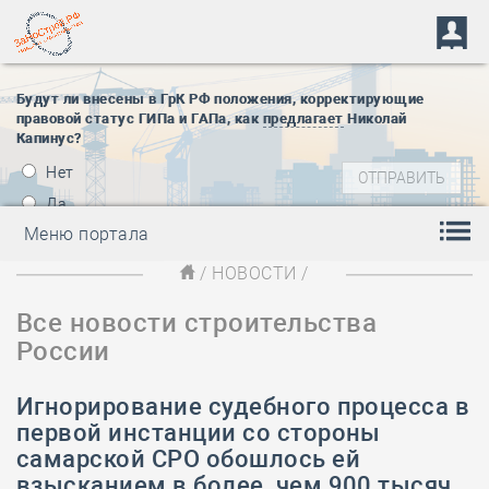
Будут ли внесены в ГрК РФ положения, корректирующие
правовой статус ГИПа и ГАПа, как
предлагает
Николай
Капинус?
Нет
Да
Меню портала
/
НОВОСТИ
/
Все новости строительства
России
Игнорирование судебного процесса в
первой инстанции со стороны
самарской СРО обошлось ей
взысканием в более, чем 900 тысяч