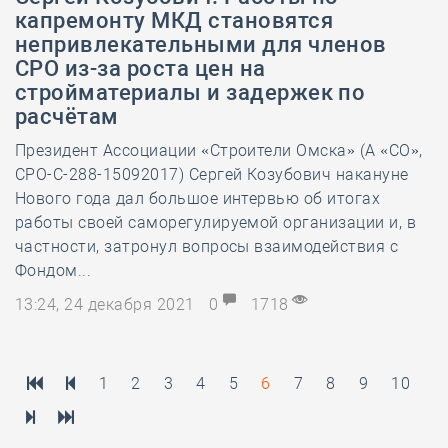
капремонту МКД становятся
непривлекательными для членов
СРО из-за роста цен на
стройматериалы и задержек по
расчётам
Президент Ассоциации «Строители Омска» (А «СО»,
СРО-С-288-15092017) Сергей Козубович накануне
Нового года дал большое интервью об итогах
работы своей саморегулируемой организации и, в
частности, затронул вопросы взаимодействия с
Фондом...
13:24, 24 декабря 2021
0
1718
1
2
3
4
5
6
7
8
9
10