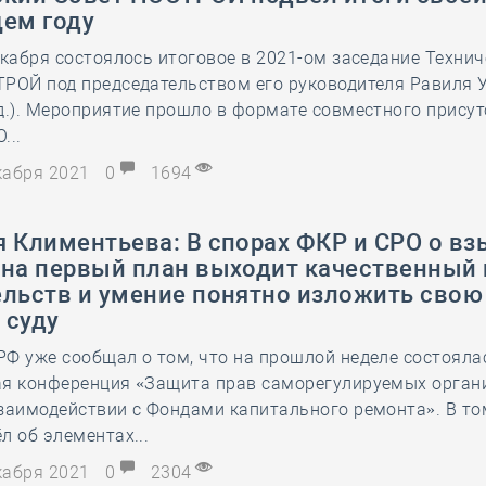
щем году
екабря состоялось итоговое в 2021-ом заседание Технич
РОЙ под председательством его руководителя Равиля 
д.). Мероприятие прошло в формате совместного присут
...
екабря 2021
0
1694
я Климентьева: В спорах ФКР и СРО о в
 на первый план выходит качественный
ельств и умение понятно изложить свою
 суду
Ф уже сообщал о том, что на прошлой неделе состояла
ая конференция «Защита прав саморегулируемых органи
заимодействии с Фондами капитального ремонта». В то
л об элементах...
екабря 2021
0
2304