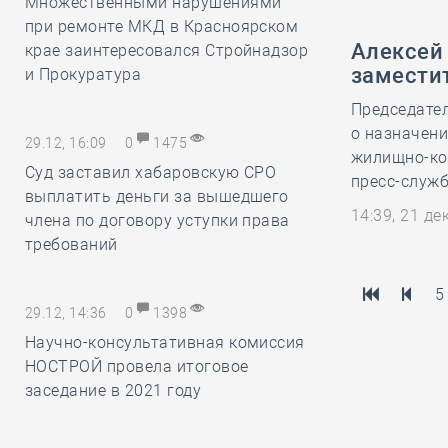
Множественными нарушениями
при ремонте МКД в Красноярском
Алексей
крае заинтересовался Стройнадзор
замести
и Прокуратура
Председате
о назначени
29.12, 16:09
0
1475
жилищно-ко
Суд заставил хабаровскую СРО
пресс-служб
выплатить деньги за вышедшего
14:39, 21 д
члена по договору уступки права
требований
5
29.12, 14:36
0
1398
Научно-консультативная комиссия
НОСТРОЙ провела итоговое
заседание в 2021 году