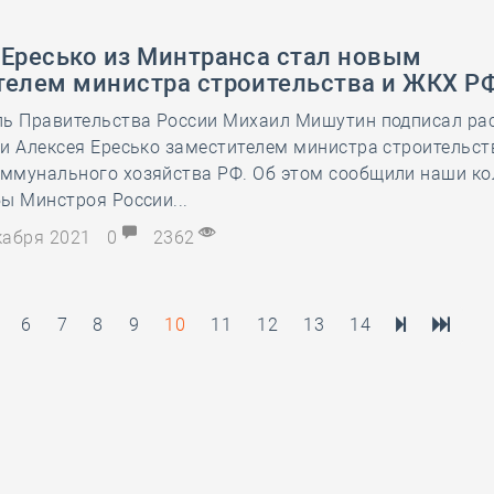
 Ересько из Минтранса стал новым
телем министра строительства и ЖКХ Р
ль Правительства России Михаил Мишутин подписал ра
и Алексея Ересько заместителем министра строительст
ммунального хозяйства РФ. Об этом сообщили наши ко
ы Минстроя России...
екабря 2021
0
2362
6
7
8
9
10
11
12
13
14