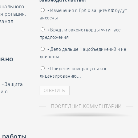
ионального
ень пограничника
• Изменения в ГрК о защите КФ будут
я ротация.
внесены
занял
• Вряд ли законотворцы учтут все
предложения
• Дело дальше Нацобъединений и не
двинется
ивно
• Придётся возвращаться к
лицензированию…
и «Защита
и с
ПОСЛЕДНИЕ КОММЕНТАРИИ
й работы