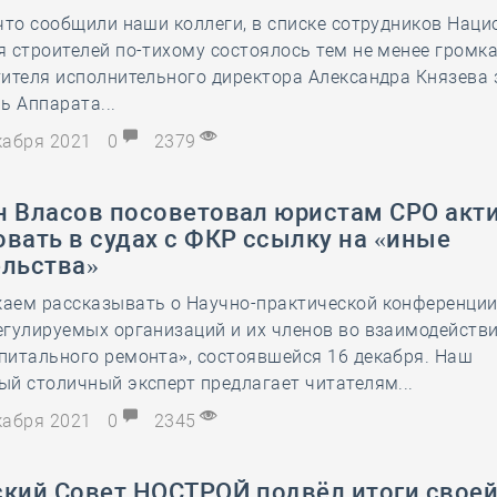
что сообщили наши коллеги, в списке сотрудников Нац
28 мая
-
Д
 строителей по-тихому состоялось тем не менее громка
ителя исполнительного директора Александра Князева 
ь Аппарата...
екабря 2021
0
2379
н Власов посоветовал юристам СРО акт
вать в судах с ФКР ссылку на «иные
ельства»
аем рассказывать о Научно-практической конференци
гулируемых организаций и их членов во взаимодействи
питального ремонта», состоявшейся 16 декабря. Наш
й столичный эксперт предлагает читателям...
екабря 2021
0
2345
ский Совет НОСТРОЙ подвёл итоги свое