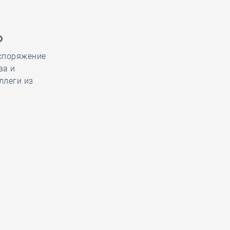
Ф
споряжение
ва и
ллеги из