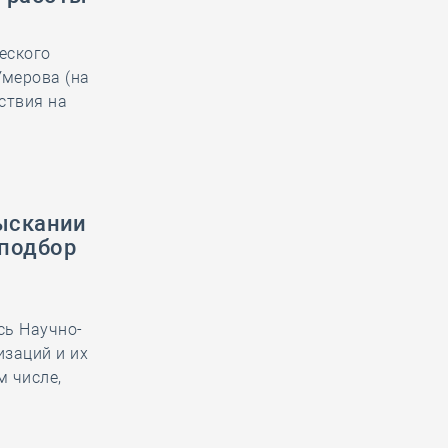
еского
Умерова (на
ствия на
зыскании
 подбор
сь Научно-
заций и их
м числе,