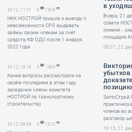
в уходя
30.12, 11:21
0
1505
Вчера, 21 д
НКК НОСТРОЙ пришла к выводу о
совета НОСТ
невозможности СРО выдавать
снимке – ре
займы своим членам за счёт
площадке АО
средств КФ ОДО после 1 января
2022 года
08:57, 22 д
Виктори
30.12, 10:16
0
1393
убытков
Какие вопросы рассмотрели на
доказат
своём последнем в этом году
позицию
заседании члены комитета
НОСТРОЙ по транспортному
ЗаНоСтрой.Р
строительству
практическ
членов во в
разговор шё
30.12, 08:54
0
1512
16:15, 21 д