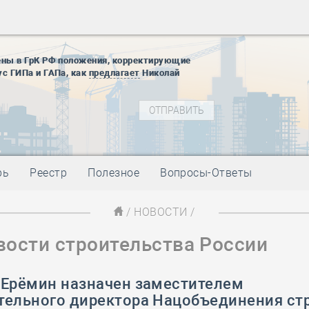
28 мая
-
Д
12 августа
22 августа
ены в ГрК РФ положения, корректирующие
01 сентябр
ус ГИПа и ГАПа, как
предлагает
Николай
10 ноября
27 января
блокады
01 мая
-
Д
09 мая
-
Д
28 мая
-
Д
рь
Реестр
Полезное
Вопросы-Ответы
12 августа
22 августа
/
НОВОСТИ
/
01 сентябр
вости строительства России
10 ноября
27 января
блокады
 Ерёмин назначен заместителем
01 мая
-
Д
тельного директора Нацобъединения ст
09 мая
-
Д