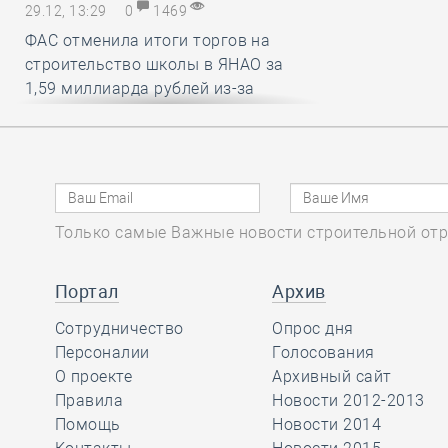
29.12, 13:29
0
1469
ФАС отменила итоги торгов на
строительство школы в ЯНАО за
1,59 миллиарда рублей из-за
нарушений условий членства в СРО
29.12, 12:25
0
1437
В строительный полдень. Работу
Только самые Важные новости строительной отр
российских мэров предложили
оценивать по вкусу и стилю
городской среды
Портал
Архив
Сотрудничество
Опрос дня
29.12, 11:26
Персоналии
0
1538
Голосования
О проекте
Архивный сайт
Какие вопросы обсудили на своём
Правила
Новости 2012-2013
первом заседании члены комитета
Помощь
Новости 2014
НОСТРОЙ по цифровой