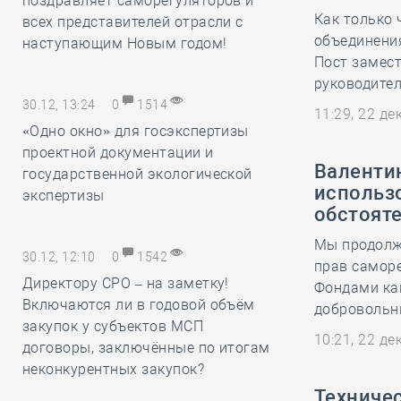
поздравляет саморегуляторов и
Как только 
всех представителей отрасли с
объединения
наступающим Новым годом!
Пост замест
руководител
30.12, 13:24
0
1514
11:29, 22 д
«Одно окно» для госэкспертизы
проектной документации и
Валенти
государственной экологической
использо
экспертизы
обстоят
Мы продолж
30.12, 12:10
0
1542
прав саморе
Директору СРО – на заметку!
Фондами ка
Включаются ли в годовой объём
добровольны
закупок у субъектов МСП
10:21, 22 д
договоры, заключённые по итогам
неконкурентных закупок?
Техниче