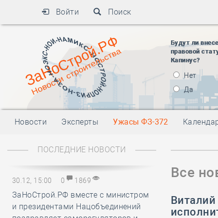
Войти
Поиск
Будут ли внес
правовой стат
Капинус?
Нет
Да
Новости
Эксперты
Ужасы ФЗ-372
Календа
ПОСЛЕДНИЕ НОВОСТИ
Все но
30.12, 15:00
0
1869
ЗаНоСтрой.РФ вместе с министром
Виталий
и президентами Нацобъединений
исполни