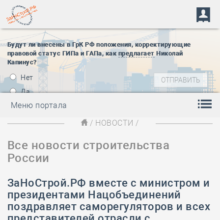
Будут ли внесены в ГрК РФ положения, корректирующие
правовой статус ГИПа и ГАПа, как
предлагает
Николай
Капинус?
Нет
Да
Меню портала
/
НОВОСТИ
/
Все новости строительства
России
ЗаНоСтрой.РФ вместе с министром и
президентами Нацобъединений
поздравляет саморегуляторов и всех
представителей отрасли с