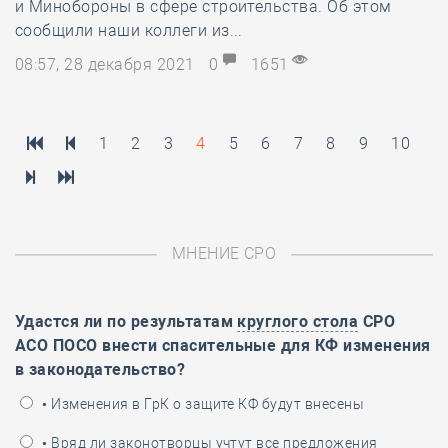
и Минобороны в сфере строительства. Об этом
сообщили наши коллеги из...
08:57, 28 декабря 2021
0
1651
1
2
3
4
5
6
7
8
9
10
МНЕНИЕ СРО
Удастся ли по результатам
круглого стола
СРО
АСО ПОСО внести спасительные для КФ изменения
в законодательство?
• Изменения в ГрК о защите КФ будут внесены
• Вряд ли законотворцы учтут все предложения