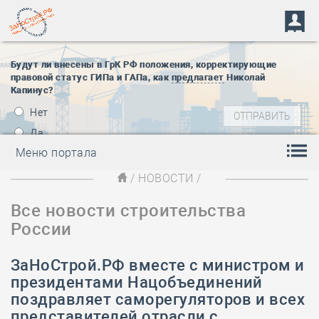
Будут ли внесены в ГрК РФ положения, корректирующие
правовой статус ГИПа и ГАПа, как
предлагает
Николай
Капинус?
Нет
Да
Меню портала
/
НОВОСТИ
/
Все новости строительства
России
ЗаНоСтрой.РФ вместе с министром и
президентами Нацобъединений
поздравляет саморегуляторов и всех
представителей отрасли с