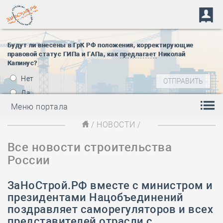
Будут ли внесены в ГрК РФ положения, корректирующие
правовой статус ГИПа и ГАПа, как
предлагает
Николай
Капинус?
Нет
Да
Меню портала
/
НОВОСТИ
/
Все новости строительства
России
ЗаНоСтрой.РФ вместе с министром и
президентами Нацобъединений
поздравляет саморегуляторов и всех
представителей отрасли с