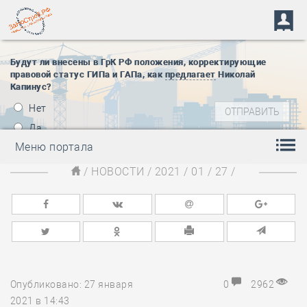
Будут ли внесены в ГрК РФ положения, корректирующие
правовой статус ГИПа и ГАПа, как
предлагает
Николай
Капинус?
Нет
Да
Меню портала
/
НОВОСТИ
/
2021
/
01
/
27
/
Опубликовано: 27 января
0
2962
2021 в 14:43