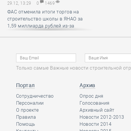
29.12, 13:29
0
1469
ФАС отменила итоги торгов на
строительство школы в ЯНАО за
1,59 миллиарда рублей из-за
нарушений условий членства в СРО
29.12, 12:25
0
1437
В строительный полдень. Работу
Только самые Важные новости строительной отр
российских мэров предложили
оценивать по вкусу и стилю
городской среды
Портал
Архив
Сотрудничество
Опрос дня
29.12, 11:26
Персоналии
0
1538
Голосования
О проекте
Архивный сайт
Какие вопросы обсудили на своём
Правила
Новости 2012-2013
первом заседании члены комитета
Помощь
Новости 2014
НОСТРОЙ по цифровой