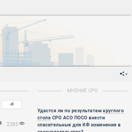
ень пограничника
-
День Строителя
-
День Государственного флага Российской Федерации
я
-
День знаний
-
День сотрудника органов внутренних дел РФ
-
День полного освобождения Ленинграда от фашистской
ень Весны и Труда
ень Победы!
ень пограничника
-
День Строителя
-
День Государственного флага Российской Федерации
МНЕНИЕ СРО
я
-
День знаний
-
День сотрудника органов внутренних дел РФ
-
День полного освобождения Ленинграда от фашистской
Удастся ли по результатам
круглого
стола
СРО АСО ПОСО внести
ень Весны и Труда
2285
спасительные для КФ изменения в
ень Победы!
законодательство?