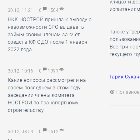
улицах и до
испытаниям
30.12, 11:21
0
1504
НКК НОСТРОЙ пришла к выводу о
невозможности СРО выдавать
Также утве
займы своим членам за счёт
пользования
средств КФ ОДО после 1 января
Все три нор
2022 года
текущего го
30.12, 10:16
0
1391
Гарик Сукаче
Какие вопросы рассмотрели на
своём последнем в этом году
Полезное
заседании члены комитета
НОСТРОЙ по транспортному
строительству
30.12, 08:54
0
1512