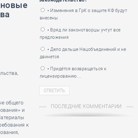
 новые
ень пограничника
• Изменения в ГрК о защите КФ будут
тва
внесены
• Вряд ли законотворцы учтут все
предложения
• Дело дальше Нацобъединений и не
двинется
• Придётся возвращаться к
льства,
лицензированию…
ые общего
ПОСЛЕДНИЕ КОММЕНТАРИИ
бования» и
Материалы
ребования к
ования,