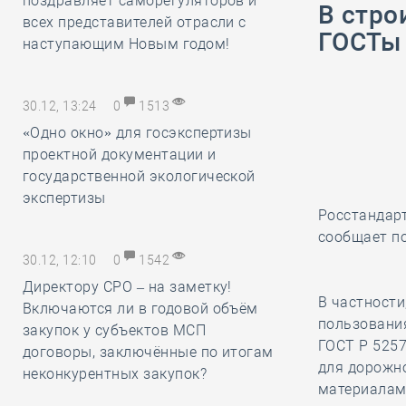
поздравляет саморегуляторов и
В стро
всех представителей отрасли с
ГОСТы 
наступающим Новым годом!
30.12, 13:24
0
1513
«Одно окно» для госэкспертизы
проектной документации и
государственной экологической
экспертизы
Росстандарт
сообщает п
30.12, 12:10
0
1542
Директору СРО – на заметку!
В частност
Включаются ли в годовой объём
пользования
закупок у субъектов МСП
ГОСТ Р 525
договоры, заключённые по итогам
для дорожн
неконкурентных закупок?
материалам