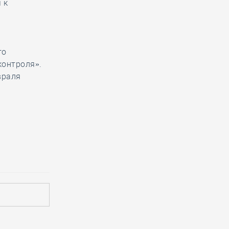
 к
го
контроля».
враля