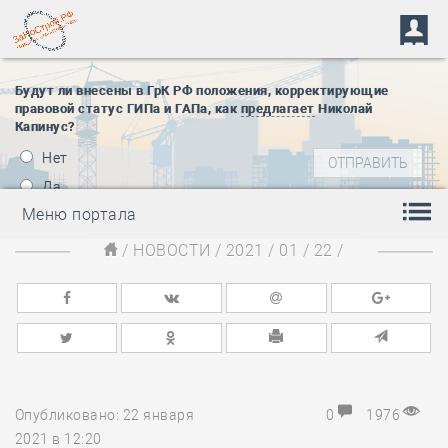
Будут ли внесены в ГрК РФ положения, корректирующие
правовой статус ГИПа и ГАПа, как
предлагает
Николай
Капинус?
Нет
Да
Меню портала
/
НОВОСТИ
/
2021
/
01
/
22
/
Опубликовано: 22 января
0
1976
2021 в 12:20