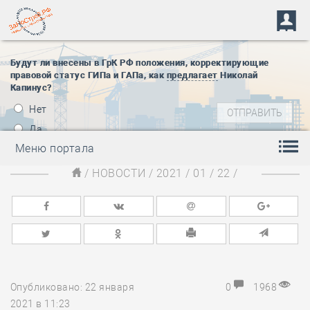
Будут ли внесены в ГрК РФ положения, корректирующие
правовой статус ГИПа и ГАПа, как
предлагает
Николай
Капинус?
Нет
Да
Меню портала
/
НОВОСТИ
/
2021
/
01
/
22
/
Опубликовано: 22 января
0
1968
2021 в 11:23