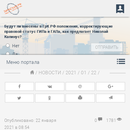
Будут ли внесены в ГрК РФ положения, корректирующие
правовой статус ГИПа и ГАПа, как
предлагает
Николай
Капинус?
Нет
Да
Меню портала
/
НОВОСТИ
/
2021
/
01
/
22
/
Опубликовано: 22 января
0
1781
2021 в 08:54