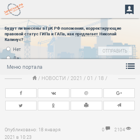
Будут ли внесены в ГрК РФ положения, корректирующие
правовой статус ГИПа и ГАПа, как
предлагает
Николай
Капинус?
Нет
Да
Меню портала
/
НОВОСТИ
/
2021
/
01
/
18
/
Опубликовано: 18 января
0
2104
2021 в 10:23