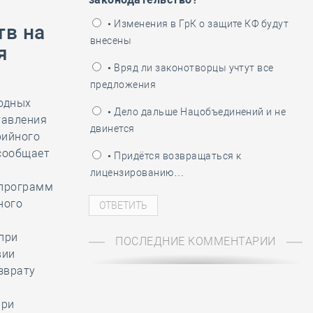
ень пограничника
• Изменения в ГрК о защите КФ будут
тв на
внесены
я
• Вряд ли законотворцы учтут все
предложения
бодных
• Дело дальше Нацобъединений и не
тавления
двинется
рийного
 сообщает
• Придётся возвращаться к
лицензированию…
 программ
ного
при
ПОСЛЕДНИЕ КОММЕНТАРИИ
вии
зврату
при