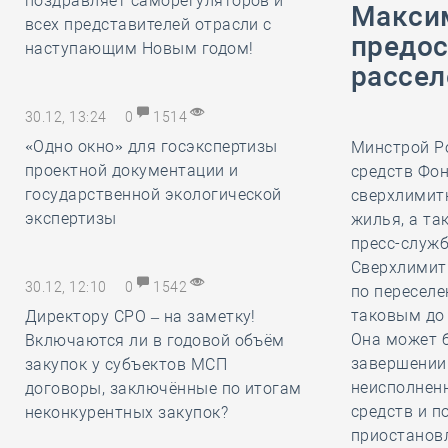
поздравляет саморегуляторов и
Максим
всех представителей отрасли с
предос
наступающим Новым годом!
рассел
30.12, 13:24
0
1514
«Одно окно» для госэкспертизы
Минстрой Р
проектной документации и
средств Фо
государственной экологической
сверхлимит
экспертизы
жилья, а та
пресс-служб
Сверхлимит
30.12, 12:10
0
1542
по пересел
таковым до 
Директору СРО – на заметку!
Она может б
Включаются ли в годовой объём
завершении
закупок у субъектов МСП
неисполнен
договоры, заключённые по итогам
средств и п
неконкурентных закупок?
приостанов