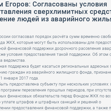
 Егоров: Согласованы условия
28 мая
-
Д
тавления сверхлимитных средс
ение людей из аварийного жиль
оссии согласовал порядок расчёта сумм временно сво
нда ЖКХ, которые могут быть использованы для предос
ной финансовой поддержки досрочного расселения ава
кже условия предоставления такой поддержки. Об этом
а ведомства.
ная поддержка будет касаться региональных адресных
ению граждан из аварийного жилищного фонда, признан
1 января 2017 года.
ыть предоставлена субъекту при нескольких условиях: 
 программ переселения прошлых периодов, при отсутст
ных финансовых обязательств перед Фондом ЖКХ по во
о уплате штрафов и штрафных санкций и решений о
лении предоставления финансовой поддержки, а также 