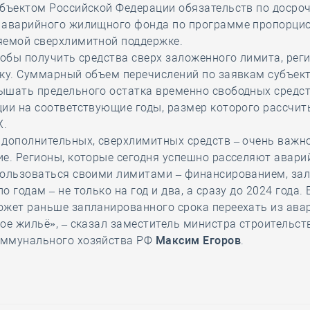
убъектом Российской Федерации обязательств по досро
 аварийного жилищного фонда по программе пропорци
яемой сверхлимитной поддержке.
тобы получить средства сверх заложенного лимита, рег
ку. Суммарный объем перечислений по заявкам субъект
ышать предельного остатка временно свободных средс
ии на соответствующие годы, размер которого рассчит
Х.
 дополнительных, сверхлимитных средств – очень важн
е. Регионы, которые сегодня успешно расселяют авари
пользоваться своими лимитами – финансированием, за
о годам – не только на год и два, а сразу до 2024 года.
ожет раньше запланированного срока переехать из ава
ое жильё», – сказал заместитель министра строительст
ммунального хозяйства РФ
Максим Егоров
.