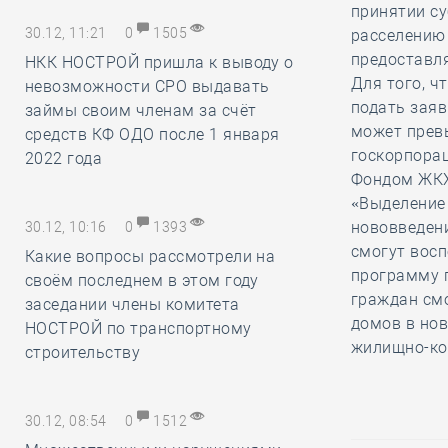
принятии с
30.12, 11:21
0
1505
расселению
предоставл
НКК НОСТРОЙ пришла к выводу о
Для того, ч
невозможности СРО выдавать
подать заяв
займы своим членам за счёт
может прев
средств КФ ОДО после 1 января
госкорпорац
2022 года
Фондом ЖК
«Выделение
нововведени
30.12, 10:16
0
1393
смогут вос
Какие вопросы рассмотрели на
программу п
своём последнем в этом году
граждан см
заседании члены комитета
домов в нов
НОСТРОЙ по транспортному
жилищно-ко
строительству
30.12, 08:54
0
1512