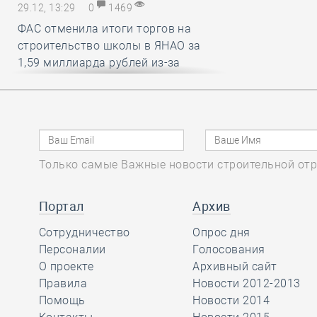
29.12, 13:29
0
1469
ФАС отменила итоги торгов на
строительство школы в ЯНАО за
1,59 миллиарда рублей из-за
нарушений условий членства в СРО
29.12, 12:25
0
1437
В строительный полдень. Работу
Только самые Важные новости строительной отр
российских мэров предложили
оценивать по вкусу и стилю
городской среды
Портал
Архив
Сотрудничество
Опрос дня
29.12, 11:26
Персоналии
0
1538
Голосования
О проекте
Архивный сайт
Какие вопросы обсудили на своём
Правила
Новости 2012-2013
первом заседании члены комитета
Помощь
Новости 2014
НОСТРОЙ по цифровой