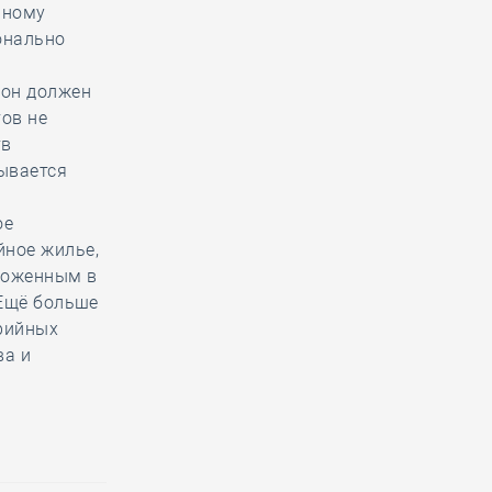
чному
онально
ион должен
ов не
тв
ывается
ое
йное жилье,
ложенным в
 Ещё больше
рийных
ва и