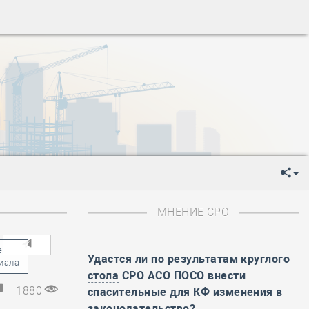
ень пограничника
-
День Строителя
-
День Государственного флага Российской Федерации
я
-
День знаний
-
День сотрудника органов внутренних дел РФ
-
День полного освобождения Ленинграда от фашистской
ень Весны и Труда
ень Победы!
ень пограничника
-
День Строителя
-
День Государственного флага Российской Федерации
МНЕНИЕ СРО
я
-
День знаний
-
День сотрудника органов внутренних дел РФ
-
День полного освобождения Ленинграда от фашистской
Удастся ли по результатам
круглого
стола
СРО АСО ПОСО внести
ень Весны и Труда
1880
спасительные для КФ изменения в
ень Победы!
законодательство?