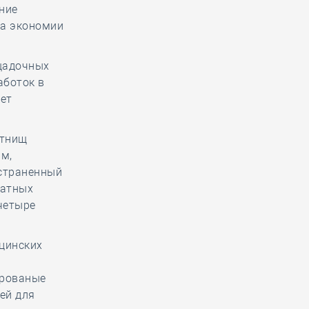
ние
та экономии
щадочных
аботок в
ет
отнищ
мм,
остраненный
ратных
четыре
цинских
ированые
ей для