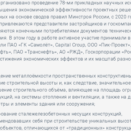
организовано проведение 78-ми прикладных научных ис
вышения экономической эффективности проектных реше
ых на основе сводов правил Минстроя России, с 2020 г
 привлекаются представители застройщиков и госкомпа
ляются конечными потребителями документов техничес
ия. В этом году в работе активное участие принимали в
ли ПАО «ГК «Самолёт», Capital Croup, ООО «Пик-Проект»
фть», ПАО «Транснефть», АО «РЖД», Госкорпорации «Ро
стижения экономических эффектов и их масштаб разно
ение металлоёмкости пространственных конструктивны
ие строительной высоты и, как следствие, значительное
ение строительного объёма, влияющее на площадь о
укций, на системы отопления и вентиляции, а также на 
тры и элементы здания или сооружения;
ование сталежелезобетонных несущих конструкций,
мендовавших себя при строительстве уникальных высо
 объектов, отличающихся от «традиционных» конструкци