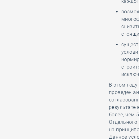
каждог
Участники Окружной конференции
возмож
дальневосточных строительных
многоф
СРО рассмотрели предложения по
снизит
изменениям в ГрК РФ. В том числе
стоящи
в части требований к НРС
сущест
услови
28.12, 14:38
0
1608
нормир
ХML-схема заключений
строит
государственной экспертизы
исключ
станет обязательной с 1 января
В этом год
2022 года
проведен ан
согласованн
результате 
28.12, 13:31
0
2247
более, чем 
Суд обязал вернуть более 50-ти
Отдельного
миллионов рублей средств КФ,
на принципа
украденных у исключённой из
Данное усл