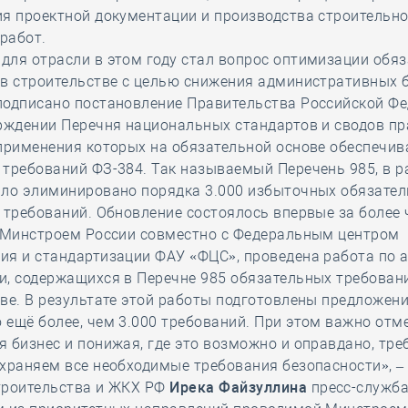
я проектной документации и производства строительно
работ.
для отрасли в этом году стал вопрос оптимизации обя
в строительстве с целью снижения административных б
подписано постановление Правительства Российской Ф
рждении Перечня национальных стандартов и сводов пр
применения которых на обязательной основе обеспечив
требований ФЗ-384. Так называемый Перечень 985, в 
ыло элиминировано порядка 3.000 избыточных обязате
 требований. Обновление состоялось впервые за более 
с Минстроем России совместно с Федеральным центром
я и стандартизации ФАУ «ФЦС», проведена работа по а
и, содержащихся в Перечне 985 обязательных требован
ве. В результате этой работы подготовлены предложени
ещё более, чем 3.000 требований. При этом важно отме
 бизнес и понижая, где это возможно и оправдано, тр
храняем все необходимые требования безопасности», –
троительства и ЖКХ РФ
Ирека Файзуллина
пресс-служба