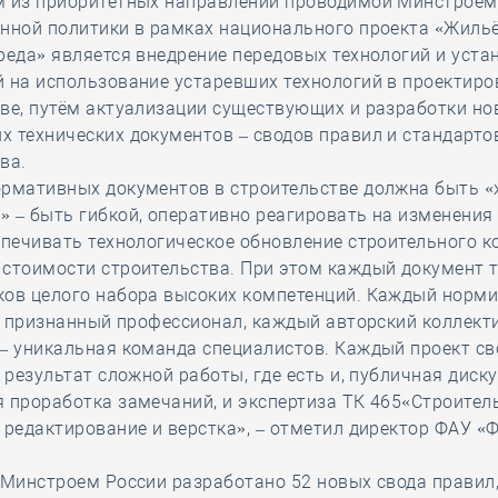
м из приоритетных направлений проводимой Минстроем
нной политики в рамках национального проекта «Жильё
реда» является внедрение передовых технологий и уста
 на использование устаревших технологий в проектиро
ве, путём актуализации существующих и разработки но
 технических документов – сводов правил и стандарто
ва.
ормативных документов в строительстве должна быть 
 – быть гибкой, оперативно реагировать на изменения 
спечивать технологическое обновление строительного к
стоимости строительства. При этом каждый документ т
ков целого набора высоких компетенций. Каждый норм
и, признанный профессионал, каждый авторский коллект
– уникальная команда специалистов. Каждый проект св
а результат сложной работы, где есть и, публичная диску
 проработка замечаний, и экспертиза ТК 465«Строитель
 редактирование и верстка», – отметил директор ФАУ 
 Минстроем России разработано 52 новых свода правил