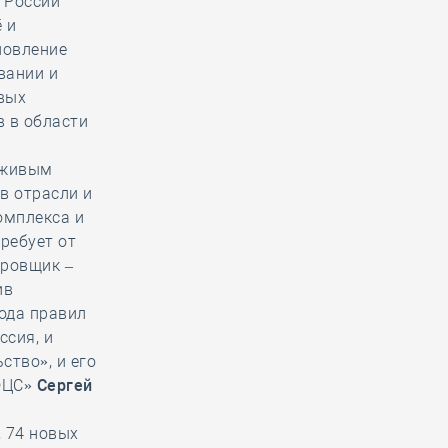
 России
 и
новление
вании и
вых
в в области
«живым
в отрасли и
омплекса и
ребует от
ировщик –
ив
ода правил
ссия, и
ство», и его
«ФЦС»
Сергей
, 74 новых