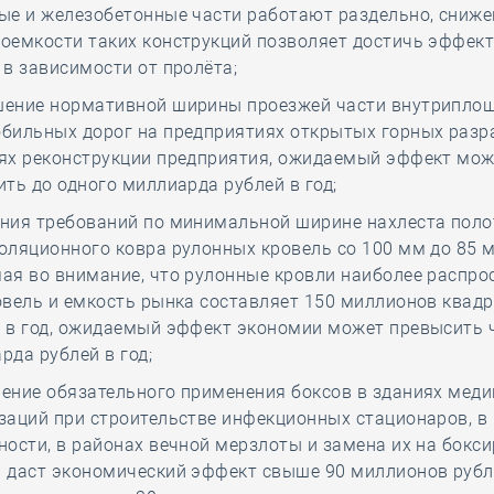
ые и железобетонные части работают раздельно, сниже
оемкости таких конструкций позволяет достичь эффек
 в зависимости от пролёта;
ение нормативной ширины проезжей части внутрипло
бильных дорог на предприятиях открытых горных разр
ях реконструкции предприятия, ожидаемый эффект мож
ить до одного миллиарда рублей в год;
ния требований по минимальной ширине нахлеста пол
оляционного ковра рулонных кровель со 100 мм до 85 
ая во внимание, что рулонные кровли наиболее распр
овель и емкость рынка составляет 150 миллионов квад
 в год, ожидаемый эффект экономии может превысить 
рда рублей в год;
ение обязательного применения боксов в зданиях меди
заций при строительстве инфекционных стационаров, в
ности, в районах вечной мерзлоты и замена их на бокс
 даст экономический эффект свыше 90 миллионов рубл