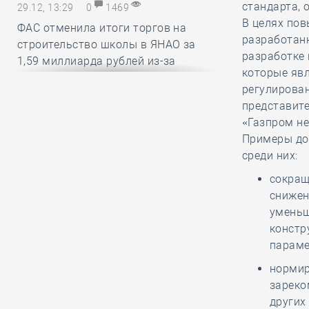
стандарта, 
29.12, 13:29
0
1469
В целях по
ФАС отменила итоги торгов на
разработанн
строительство школы в ЯНАО за
разработке
1,59 миллиарда рублей из-за
которые яв
нарушений условий членства в СРО
регулирован
представите
«Газпром не
29.12, 12:25
0
1437
Примеры до
В строительный полдень. Работу
среди них:
российских мэров предложили
оценивать по вкусу и стилю
сокращ
городской среды
снижен
уменьш
констр
29.12, 11:26
0
1538
параме
Какие вопросы обсудили на своём
нормир
первом заседании члены комитета
зареко
НОСТРОЙ по цифровой
других