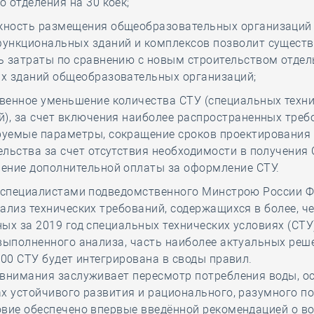
о отделения на 30 коек;
ность размещения общеобразовательных организаций 
ункциональных зданий и комплексов позволит сущест
ь затраты по сравнению с новым строительством отдел
х зданий общеобразовательных организаций;
венное уменьшение количества СТУ (специальных техн
й), за счет включения наиболее распространенных треб
уемые параметры, сокращение сроков проектирования
ельства за счет отсутствия необходимости в получения 
ение дополнительной оплаты за оформление СТУ.
у специалистами подведомственного Минстрою России 
ализ технических требований, содержащихся в более, ч
ых за 2019 год специальных технических условиях (СТУ)
выполненного анализа, часть наиболее актуальных реш
500 СТУ будет интегрирована в своды правил.
 внимания заслуживает пересмотр потребления воды, 
х устойчивого развития и рационального, разумного п
овие обеспечено впервые введённой рекомендацией о в