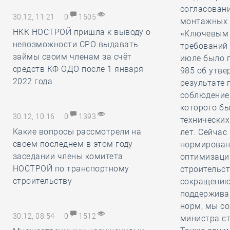
согласовани
30.12, 11:21
0
1505
монтажных 
НКК НОСТРОЙ пришла к выводу о
«Ключевым 
невозможности СРО выдавать
требований 
займы своим членам за счёт
июле было 
средств КФ ОДО после 1 января
985 об утве
2022 года
результате 
соблюдение 
которого б
30.12, 10:16
0
1393
технических
Какие вопросы рассмотрели на
лет. Сейча
своём последнем в этом году
нормировани
заседании члены комитета
оптимизаци
НОСТРОЙ по транспортному
строительст
строительству
сокращению 
поддерживая
норм, мы со
30.12, 08:54
0
1512
министра с