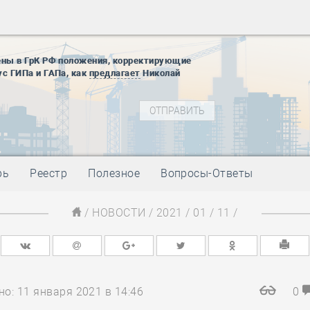
12 августа
22 августа
01 сентябр
ены в ГрК РФ положения, корректирующие
10 ноября
ус ГИПа и ГАПа, как
предлагает
Николай
27 января
блокады
01 мая
-
Д
09 мая
-
Д
28 мая
-
Д
рь
Реестр
Полезное
Вопросы-Ответы
12 августа
22 августа
/
НОВОСТИ
/
2021
/
01
/
11
/
01 сентябр
10 ноября
27 января
блокады
01 мая
-
Д
о: 11 января 2021 в 14:46
0
09 мая
-
Д