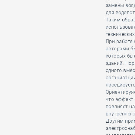
Госреестра Ассоциации
замены вод
«Строительный комплекс
для водопот
Волгоградской области»
Таким образ
использова
технических
28.12, 12:25
0
1284
При работе 
В строительный полдень. Названа
авторами бы
опасность для жилья россиян в
которых бы
новогодние праздники
зданий. Нор
одного вмес
организации
28.12, 11:28
0
1639
проецирует
Ушла из жизни бывшая
Ориентируяс
заместитель руководителя
что эффект 
Аппарата НОП Любовь
повлияет на
Тиховодова…
внутреннего
Другим при
электросна
28.12, 10:19
0
1500