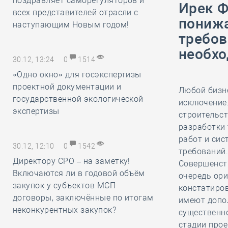
поздравляет саморегуляторов и
Ирек Ф
всех представителей отрасли с
понижа
наступающим Новым годом!
требов
необхо
30.12, 13:24
0
1514
«Одно окно» для госэкспертизы
проектной документации и
Любой бизне
государственной экологической
исключение.
экспертизы
строительст
разработки 
работ и сис
30.12, 12:10
0
1542
требований
Директору СРО – на заметку!
Совершенст
Включаются ли в годовой объём
очередь ори
закупок у субъектов МСП
констатиров
договоры, заключённые по итогам
имеют допо
неконкурентных закупок?
существенн
стадии прое