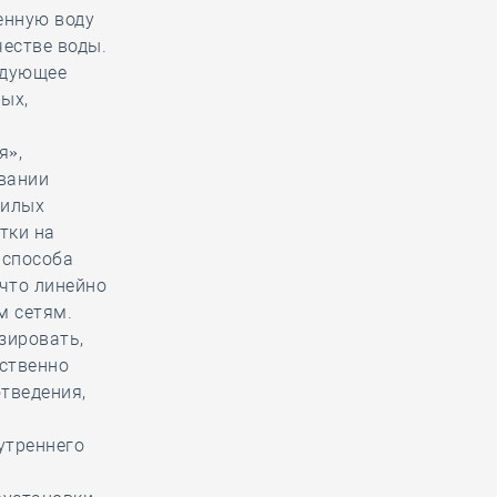
енную воду
честве воды.
едующее
ых,
я»,
овании
жилых
тки на
 способа
 что линейно
м сетям.
зировать,
ественно
тведения,
утреннего