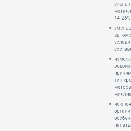
трансформации строительной
стальн
отрасли
металл
14-26%
уменьш
29.12, 10:19
0
1420
автомо
Контроль качества сданных работ
услови
на объектах фонда модернизации и
состав
ЖКХ в Новосибирске ведётся с
участием представителей СРО
измене
водоиз
приним
29.12, 08:56
0
1393
тип кр
Марат Хуснуллин: Правительство
метров
примет меры для сокращения
миллиа
стоимости производства
исключ
строительных материалов
органи
особен
палаты
28.12, 16:11
0
1659