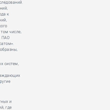
следований.
ний,
ода к
ний,
кого
 том числе,
, ПАО
сатом».
образны,
х систем,
граждающих
другие
тных и
й, где