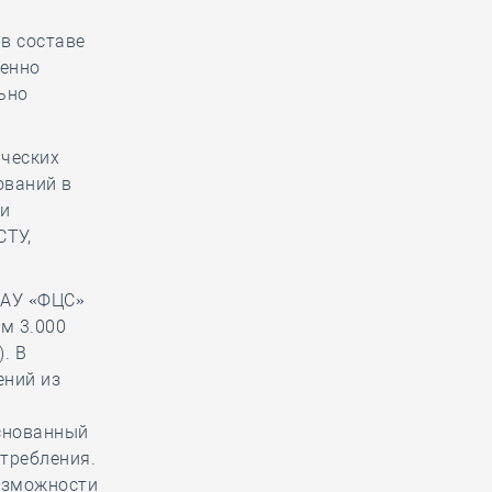
в составе
венно
ьно
ических
ований в
 и
СТУ,
ФАУ «ФЦС»
ем 3.000
. В
ений из
основанный
отребления.
озможности