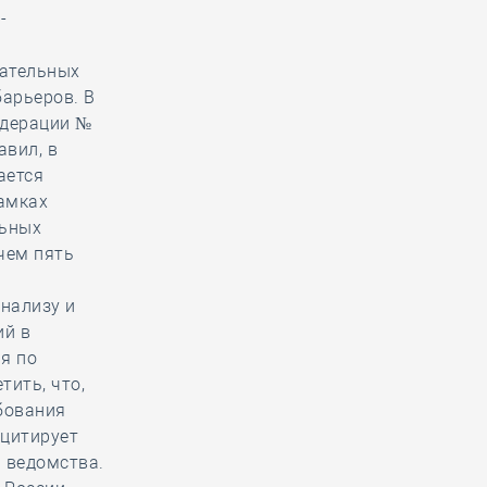
-
зательных
арьеров. В
едерации №
авил, в
ается
рамках
льных
чем пять
нализу и
ий в
я по
тить, что,
ебования
 цитирует
 ведомства.