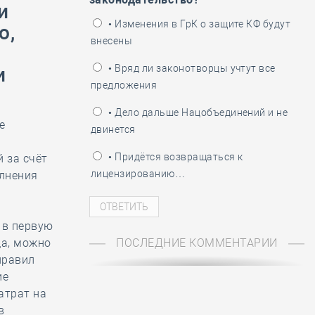
ень пограничника
и
• Изменения в ГрК о защите КФ будут
о,
внесены
• Вряд ли законотворцы учтут все
и
предложения
• Дело дальше Нацобъединений и не
е
двинется
• Придётся возвращаться к
 за счёт
лицензированию…
олнения
 в первую
да, можно
ПОСЛЕДНИЕ КОММЕНТАРИИ
правил
ие
атрат на
в