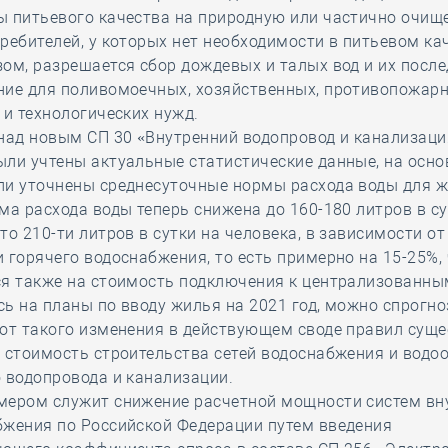
ы питьевого качества на природную или частично очищ
ребителей, у которых нет необходимости в питьевом ка
ом, разрешается сбор дождевых и талых вод и их посл
ние для поливомоечных, хозяйственных, противопожарн
 и технологических нужд.
над новым СП 30 «Внутренний водопровод и канализаци
ли учтены актуальные статистические данные, на осн
ли уточнены среднесуточные нормы расхода воды для 
ма расхода воды теперь снижена до 160-180 литров в су
то 210-ти литров в сутки на человека, в зависимости от
 горячего водоснабжения, то есть примерно на 15-25%,
ся также на стоимость подключения к централизованны
ь на планы по вводу жилья на 2021 год, можно спрогно
от такого изменения в действующем своде правил сущ
 стоимость строительства сетей водоснабжения и водоо
 водопровода и канализации.
мером служит снижение расчетной мощности систем вн
бжения по Российской Федерации путем введения