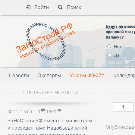
Войти
Поиск
Будут ли внес
правовой стат
Капинус?
Нет
Да
Новости
Эксперты
Ужасы ФЗ-372
Календа
ПОСЛЕДНИЕ НОВОСТИ
30.12, 15:00
0
1869
ЗаНоСтрой.РФ вместе с министром
Опубликован
и президентами Нацобъединений