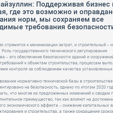
28 мая
-
Д
айзуллин: Поддерживая бизнес 
я, где это возможно и оправдан
ания норм, мы сохраняем все
димые требования безопасност
с стремится к минимизации затрат, и строительный – н
 Роль государственного технического регулирования
ва – это обеспечение безопасности зданий и сооружений
требований к объектам строительства, процессам вып
теме контроля за соблюдением качества установленных
.
вование нормативно-технической базы в строительстве
ентировано на безопасность, однако по итогам 2020 го
ать, что многие из предложенных изменений к сводам 
лнительное преимущество, так как влияют на достижен
ого экономического эффекта – снижение капитальных з
ктирования и строительства, а также сокращение сроко