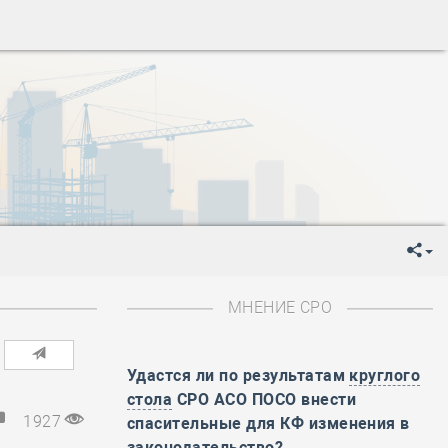
-
День Строителя
-
День Государственного флага Российской Федерации
я
-
День знаний
-
День сотрудника органов внутренних дел РФ
-
День полного освобождения Ленинграда от фашистской
ень Весны и Труда
ень Победы!
ень пограничника
-
День Строителя
-
День Государственного флага Российской Федерации
МНЕНИЕ СРО
я
-
День знаний
-
День сотрудника органов внутренних дел РФ
-
День полного освобождения Ленинграда от фашистской
Удастся ли по результатам
круглого
стола
СРО АСО ПОСО внести
ень Весны и Труда
1927
спасительные для КФ изменения в
ень Победы!
законодательство?