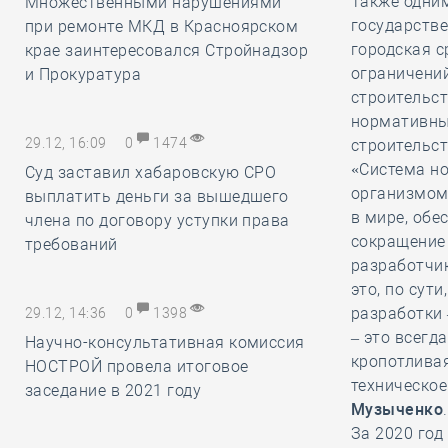
Также одни
Множественными нарушениями
государстве
при ремонте МКД в Красноярском
городская с
крае заинтересовался Стройнадзор
ограничений
и Прокуратура
строительст
нормативных
29.12, 16:09
0
1474
строительст
«Система н
Суд заставил хабаровскую СРО
организмом»
выплатить деньги за вышедшего
в мире, обе
члена по договору уступки права
сокращение 
требований
разработчи
это, по сут
разработки 
29.12, 14:36
0
1398
– это всегд
Научно-консультативная комиссия
кропотливая
НОСТРОЙ провела итоговое
техническое
заседание в 2021 году
Музыченко
.
За 2020 год