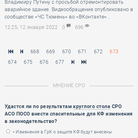
Владимиру Путину с просьбой отремонтировать
аварийное здание. Видеообращение опубликовано в
сообществе «ЧС Тюмень» во «ВКонтакте»...
12:25, 12 января 2022
0
696
668
669
670
671
672
673
674
675
676
677
МНЕНИЕ СРО
Удастся ли по результатам
круглого стола
СРО
АСО ПОСО внести спасительные для КФ изменения
в законодательство?
• Изменения в ГрК о защите КФ будут внесены