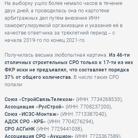
На выборку ушло более немало часов в течение
двух дней, а проводилась она по картотеке
арбитражных дел путём внесения ИНН
саморегулируемой организации и указания её в
качестве ответчика за трёхлетний период – с
начала 2019-го по конец 2021-го.
Получилась весьма любопытная картина.
Из 46-ти
столичных строительных СРО только к 17-ти из них
ФКР иски не предъявлял, что составляет порядка
37% от общего количества.
В число таких СРО
попали:
Союз «СтройСвязьТелеком»
(ИНН: 7734268533),
Ассоциация «РусСтрой
» (ИНН: 7708237200),
Союз «ИСЗС-Монтаж»
(ИНН: 7713387040),
АДСК СРО «КРБ»
(ИНН: 7704276294),
СРО АСГиНК
(ИНН: 7729441038),
Ассоциация СРО «Аукцион»
(ИНН: 7723367589),