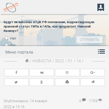
Будут ли внесены в ГрК РФ положения, корректирующие
правовой статус ГИПа и ГАПа, как
предлагает
Николай
Капинус?
Нет
Да
Меню портала
/
НОВОСТИ
/
2022
/
01
/
14
/
Опубликовано: 14 января
0
1759
2022 в 10:16