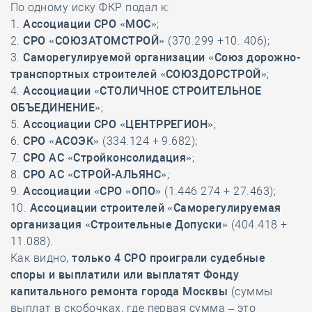
По одному иску ФКР подал к:
1.
Ассоциации СРО «МОС»
;
2.
СРО «СОЮЗАТОМСТРОЙ»
(370.299 +10. 406);
3.
Саморегулируемой организации «Союз дорожно-
транспортных строителей «СОЮЗДОРСТРОЙ»
;
4.
Ассоциации «СТОЛИЧНОЕ СТРОИТЕЛЬНОЕ
ОБЪЕДИНЕНИЕ»
;
5.
Ассоциации СРО «ЦЕНТРРЕГИОН»
;
6.
СРО «АСОЭК»
(334.124 + 9.682);
7.
СРО АС «Стройконсолидация»
;
8.
СРО АС «СТРОЙ-АЛЬЯНС»
;
9.
Ассоциации «СРО «ОПО»
(1.446 274 + 27.463);
10.
Ассоциации строителей «Саморегулируемая
организация «Строительные Допуски»
(404.418 +
11.088).
Как видно,
только 4 СРО проиграли судебные
споры и выплатили или выплатят Фонду
капитального ремонта города Москвы
(суммы
выплат в скобочках, где первая сумма – это