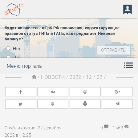
Будут ли внесены в ГрК РФ положения, корректирующие
правовой статус ГИПа и ГАПа, как
предлагает
Николай
Капинус?
Нет
Да
Меню портала
/
НОВОСТИ
/
2022
/
12
/
22
/
Опубликовано: 22 декабря
0
1463
2022 в 12:25