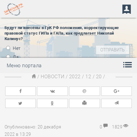
Будут ли внесены в ГрК РФ положения, корректирующие
правовой статус ГИПа и ГАПа, как
предлагает
Николай
Капинус?
Нет
Да
Меню портала
/
НОВОСТИ
/
2022
/
12
/
20
/
Опубликовано: 20 декабря
0
1829
2022 в 13:29