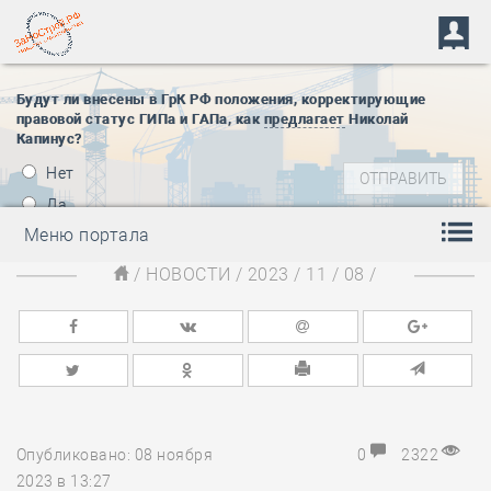
Будут ли внесены в ГрК РФ положения, корректирующие
правовой статус ГИПа и ГАПа, как
предлагает
Николай
Капинус?
Нет
Да
Меню портала
/
НОВОСТИ
/
2023
/
11
/
08
/
Опубликовано: 08 ноября
0
2322
2023 в 13:27