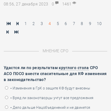
08:56, 27 декабря 2023
0
1461
1
2
3
4
5
6
7
8
9
10
МНЕНИЕ СРО
Удастся ли по результатам
круглого стола
СРО
АСО ПОСО внести спасительные для КФ изменения
в законодательство?
• Изменения в ГрК о защите КФ будут внесены
• Вряд ли законотворцы учтут все предложения
• Дело дальше Нацобъединений и не двинется