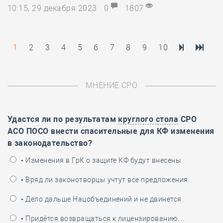
10:15, 29 декабря 2023
0
1807
1
2
3
4
5
6
7
8
9
10
МНЕНИЕ СРО
Удастся ли по результатам
круглого стола
СРО
АСО ПОСО внести спасительные для КФ изменения
в законодательство?
• Изменения в ГрК о защите КФ будут внесены
• Вряд ли законотворцы учтут все предложения
• Дело дальше Нацобъединений и не двинется
• Придётся возвращаться к лицензированию…