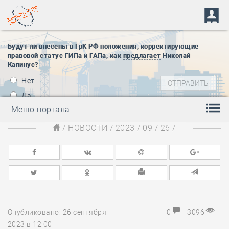
Будут ли внесены в ГрК РФ положения, корректирующие
правовой статус ГИПа и ГАПа, как
предлагает
Николай
Капинус?
Нет
Да
Меню портала
/
НОВОСТИ
/
2023
/
09
/
26
/
Опубликовано: 26 сентября
0
3096
2023 в 12:00