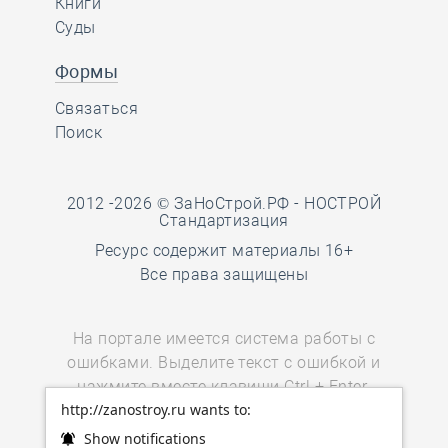
Книги
Суды
Формы
Связаться
Поиск
2012 -2026 © ЗаНоСтрой.РФ -
НОСТРОЙ
Стандартизация
Ресурс содержит материалы 16+
Все права защищены
На портале имеется система работы с
ошибками. Выделите текст с ошибкой и
нажмите вместе клавиши Ctrl + Enter.
http://zanostroy.ru wants to:
Пользователи мобильных устройств
могут воспользоваться
ссылкой.
Show notifications