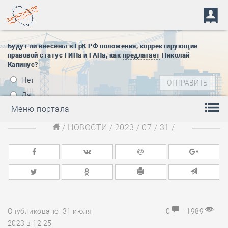
Будут ли внесены в ГрК РФ положения, корректирующие
правовой статус ГИПа и ГАПа, как
предлагает
Николай
Капинус?
Нет
Да
Меню портала
/
НОВОСТИ
/
2023
/
07
/
31
/
Опубликовано: 31 июля
0
1989
2023 в 12:25