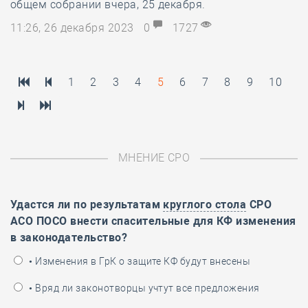
общем собрании вчера, 25 декабря.
11:26, 26 декабря 2023
0
1727
1
2
3
4
5
6
7
8
9
10
МНЕНИЕ СРО
Удастся ли по результатам
круглого стола
СРО
АСО ПОСО внести спасительные для КФ изменения
в законодательство?
• Изменения в ГрК о защите КФ будут внесены
• Вряд ли законотворцы учтут все предложения