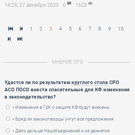
14:29, 27 декабря 2023
0
1623
1
2
3
4
5
6
7
8
9
10
МНЕНИЕ СРО
Удастся ли по результатам
круглого стола
СРО
АСО ПОСО внести спасительные для КФ изменения
в законодательство?
• Изменения в ГрК о защите КФ будут внесены
• Вряд ли законотворцы учтут все предложения
• Дело дальше Нацобъединений и не двинется