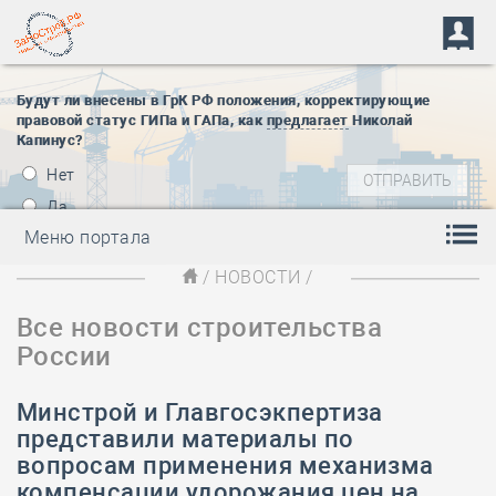
Будут ли внесены в ГрК РФ положения, корректирующие
правовой статус ГИПа и ГАПа, как
предлагает
Николай
Капинус?
Нет
Да
Меню портала
/
НОВОСТИ
/
Все новости строительства
России
Минстрой и Главгосэкпертиза
представили материалы по
вопросам применения механизма
компенсации удорожания цен на