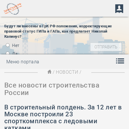
Будут ли внесены в ГрК РФ положения, корректирующие
правовой статус ГИПа и ГАПа, как
предлагает
Николай
Капинус?
Нет
Да
Меню портала
/
НОВОСТИ
/
Все новости строительства
России
В строительный полдень. За 12 лет в
Москве построили 23
спорткомплекса с ледовыми
катками