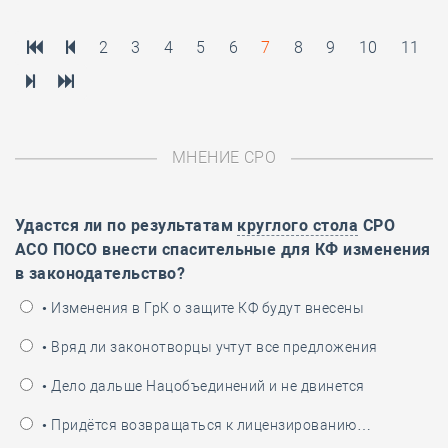
2
3
4
5
6
7
8
9
10
11
МНЕНИЕ СРО
Удастся ли по результатам
круглого стола
СРО
АСО ПОСО внести спасительные для КФ изменения
в законодательство?
• Изменения в ГрК о защите КФ будут внесены
• Вряд ли законотворцы учтут все предложения
• Дело дальше Нацобъединений и не двинется
• Придётся возвращаться к лицензированию…