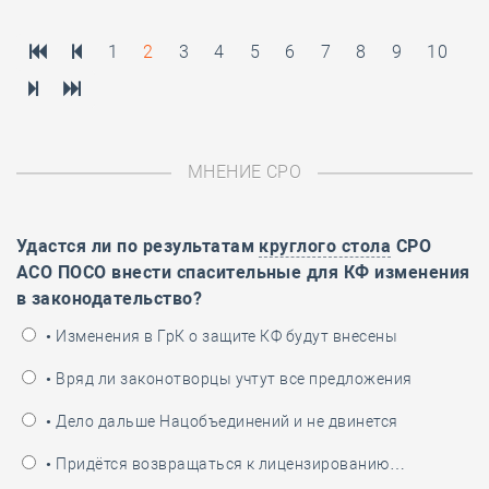
1
2
3
4
5
6
7
8
9
10
МНЕНИЕ СРО
Удастся ли по результатам
круглого стола
СРО
АСО ПОСО внести спасительные для КФ изменения
в законодательство?
• Изменения в ГрК о защите КФ будут внесены
• Вряд ли законотворцы учтут все предложения
• Дело дальше Нацобъединений и не двинется
• Придётся возвращаться к лицензированию…