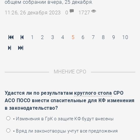
общем собрании вчера, 25 декабря.
11:26, 26 декабря 2023
0
1727
1
2
3
4
5
6
7
8
9
10
МНЕНИЕ СРО
Удастся ли по результатам
круглого стола
СРО
АСО ПОСО внести спасительные для КФ изменения
в законодательство?
• Изменения в ГрК о защите КФ будут внесены
• Вряд ли законотворцы учтут все предложения