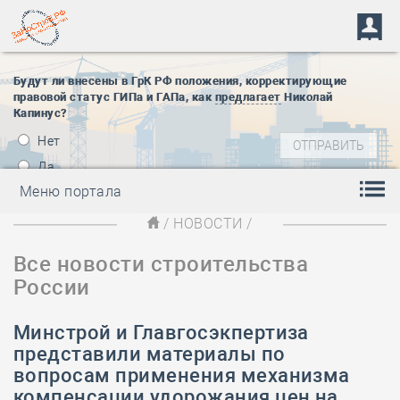
Будут ли внесены в ГрК РФ положения, корректирующие
правовой статус ГИПа и ГАПа, как
предлагает
Николай
Капинус?
Нет
Да
Меню портала
/
НОВОСТИ
/
Все новости строительства
России
Минстрой и Главгосэкпертиза
представили материалы по
вопросам применения механизма
компенсации удорожания цен на