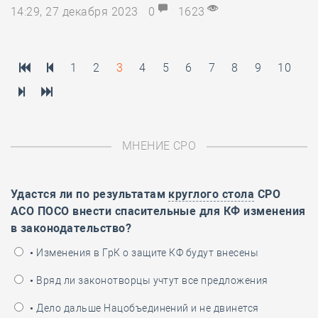
14:29, 27 декабря 2023
0
1623
1
2
3
4
5
6
7
8
9
10
МНЕНИЕ СРО
Удастся ли по результатам
круглого стола
СРО
АСО ПОСО внести спасительные для КФ изменения
в законодательство?
• Изменения в ГрК о защите КФ будут внесены
• Вряд ли законотворцы учтут все предложения
• Дело дальше Нацобъединений и не двинется