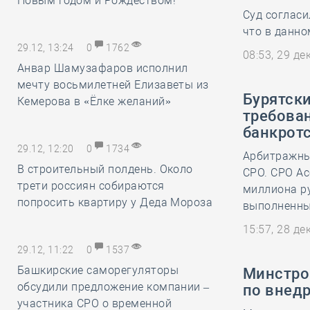
Новым годом и Рождеством!
Суд согласи
что в данно
29.12, 13:24
0
1762
08:53, 29 д
Анвар Шамузафаров исполнил
мечту восьмилетней Елизаветы из
Бурятск
Кемерова в «Ёлке желаний»
требован
банкрот
29.12, 12:20
0
1734
Арбитражный
В строительный полдень. Около
СРО. СРО Ас
трети россиян собираются
миллиона ру
попросить квартиру у Деда Мороза
выполненны
15:57, 28 д
29.12, 11:22
0
1537
Башкирские саморегуляторы
Минстро
обсудили предложение компании –
по внед
участника СРО о временной