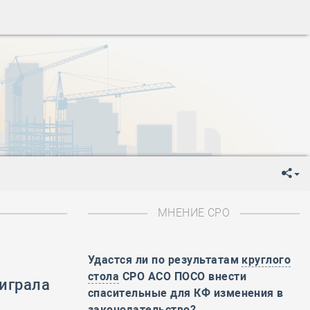
ень пограничника
-
День Строителя
-
День Государственного флага Российской Федерации
я
-
День знаний
-
День сотрудника органов внутренних дел РФ
-
День полного освобождения Ленинграда от фашистской
ень Весны и Труда
ень Победы!
ень пограничника
-
День Строителя
-
День Государственного флага Российской Федерации
МНЕНИЕ СРО
я
-
День знаний
-
День сотрудника органов внутренних дел РФ
-
День полного освобождения Ленинграда от фашистской
Удастся ли по результатам
круглого
стола
СРО АСО ПОСО внести
играла
ень Весны и Труда
спасительные для КФ изменения в
ень Победы!
законодательство?