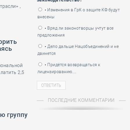
трасли» ,
ень пограничника
• Изменения в ГрК о защите КФ будут
внесены
• Вряд ли законотворцы учтут все
предложения
орить
• Дело дальше Нацобъединений и не
аясь
двинется
• Придётся возвращаться к
иональной
лицензированию…
латить 2,5
ПОСЛЕДНИЕ КОММЕНТАРИИ
ю группу