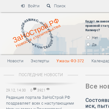
Войти
Поиск
Будут ли внес
правовой стат
Капинус?
Нет
Да
Новости
Эксперты
Ужасы ФЗ-372
Календа
ПОСЛЕДНИЕ НОВОСТИ
Все но
29.12, 14:30
0
3921
Редакция портала ЗаНоСтрой.РФ
Состояв
поздравляет всех с наступающими
иск, пыт