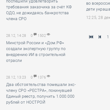
поспешили удовлетворить
во всеросси
требования заказчика за счёт КФ
дети украш
ОДО, не дожидаясь банкротства
12:25, 28 д
члена СРО
28.12, 14:28
0
1502
1
Минстрой России и «Дом.РФ»
создали экспертную группу по
внедрению ИИ в строительной
отрасли
28.12, 13:23
0
1376
Два обстоятельства помешали экс-
члену СРО «РЕСТРА», покинувшей
Единый реестр, получить 1.000.000
рублей от НОСТРОЙ