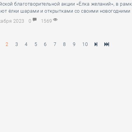
йской благотворительной акции «Ёлка желаний», в рамк
ают ёлки шарами и открытками со своими новогодними
екабря 2023
0
1569
2
3
4
5
6
7
8
9
10