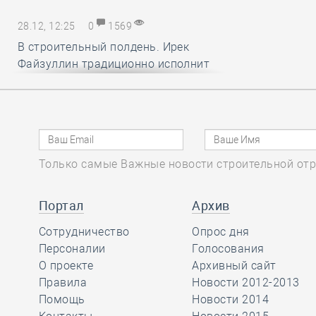
28.12, 12:25
0
1569
В строительный полдень. Ирек
Файзуллин традиционно исполнит
новогодние мечты маленьких
россиян
28.12, 11:24
0
1332
Только самые Важные новости строительной отр
Минстрой и Главгосэкпертиза
представили материалы по
вопросам применения механизма
Портал
Архив
компенсации удорожания цен на
Сотрудничество
Опрос дня
строительные ресурсы
Персоналии
Голосования
О проекте
Архивный сайт
Правила
Новости 2012-2013
28.12, 10:16
0
1736
Помощь
Новости 2014
СРО АСОНО избежала