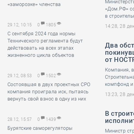
Министерст
«заморозке» членства
«Дом.РФ» со
в строитель
29.12, 10:15
0
1805
14:28, 28 д
С сентября 2024 года нормы
Технического регламента будут
Два обс
действовать на всех этапах
покинувш
жизненного цикла объектов
от НОСТ
Компания, 
29.12, 08:53
0
1502
Строительна
компфонд и
Состоявшая в двух проектных СРО
компания проиграла иск, пытаясь
13:23, 28 д
вернуть свой взнос в одну из них
В строи
28.12, 15:57
0
1439
исполни
Бурятские саморегуляторы
Министр ст