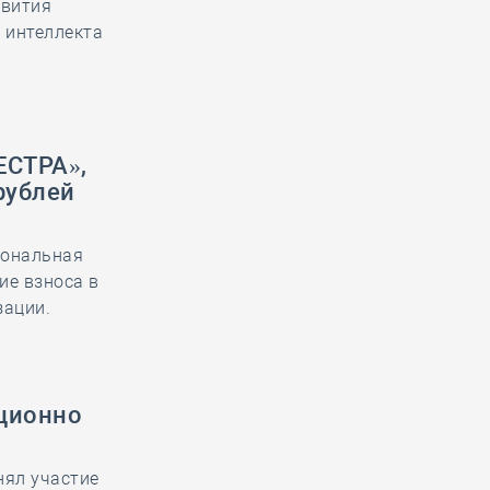
звития
 интеллекта
ЕСТРА»,
рублей
иональная
ие взноса в
зации.
иционно
нял участие