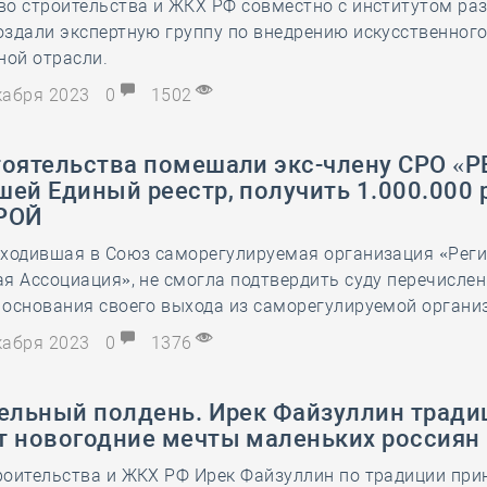
во строительства и ЖКХ РФ совместно с институтом ра
здали экспертную группу по внедрению искусственного
ной отрасли.
екабря 2023
0
1502
тоятельства помешали экс-члену СРО «Р
ей Единый реестр, получить 1.000.000 
РОЙ
входившая в Союз саморегулируемая организация «Рег
я Ассоциация», не смогла подтвердить суду перечислен
 основания своего выхода из саморегулируемой органи
екабря 2023
0
1376
тельный полдень. Ирек Файзуллин трад
т новогодние мечты маленьких россиян
роительства и ЖКХ РФ Ирек Файзуллин по традиции при