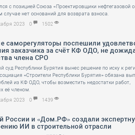
лся с позицией Союза «Проектировщики нефтегазовой о
28 мая
-
Д
м случае нет оснований для возврата взноса.
екабря 2023
0
1502
ие саморегуляторы поспешили удовлетв
ия заказчика за счёт КФ ОДО, не дожид
ства члена СРО
 суд Республики Бурятия вынес решение по иску к рег
социация «Строители Республики Бурятия» обязана вып
блей из КФ ОДО, чтобы возместить недостатки работ,
х её членом.
екабря 2023
0
1439
й России и «Дом.РФ» создали экспертну
рению ИИ в строительной отрасли