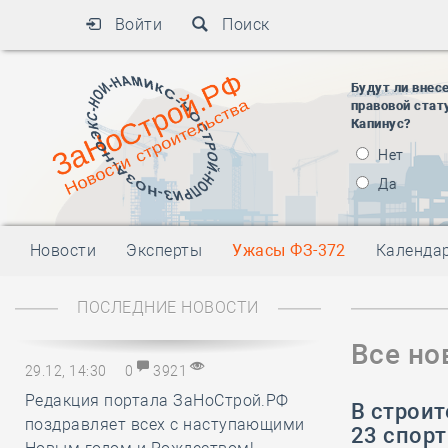
Войти
Поиск
Будут ли внес
правовой стат
Капинус?
Нет
Да
Новости
Эксперты
Ужасы ФЗ-372
Календа
ПОСЛЕДНИЕ НОВОСТИ
Все но
29.12, 14:30
0
3921
Редакция портала ЗаНоСтрой.РФ
В строит
поздравляет всех с наступающими
23 спор