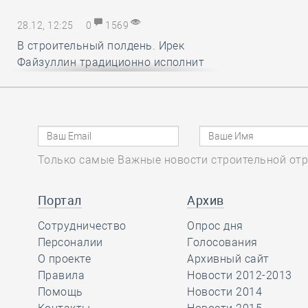
28.12, 12:25
0
1569
В строительный полдень. Ирек
Файзуллин традиционно исполнит
новогодние мечты маленьких
россиян
28.12, 11:24
0
1333
Только самые Важные новости строительной отр
Минстрой и Главгосэкпертиза
представили материалы по
вопросам применения механизма
Портал
Архив
компенсации удорожания цен на
Сотрудничество
Опрос дня
строительные ресурсы
Персоналии
Голосования
О проекте
Архивный сайт
Правила
Новости 2012-2013
28.12, 10:16
0
1736
Помощь
Новости 2014
СРО АСОНО избежала