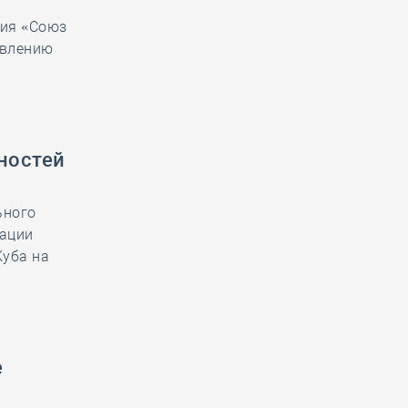
ция «Союз
явлению
ностей
ьного
тации
Куба на
е