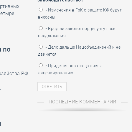
ортивных
ень пограничника
• Изменения в ГрК о защите КФ будут
четыре
внесены
• Вряд ли законотворцы учтут все
предложения
• Дело дальше Нацобъединений и не
 по
двинется
а
• Придётся возвращаться к
лицензированию…
озяйства РФ
д
ПОСЛЕДНИЕ КОММЕНТАРИИ
и