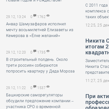
Новым годом и Рождеством!
С 2011 года
комплекса с
таких объек
29.12, 13:24
0
1762
Анвар Шамузафаров исполнил
12:25, 25 д
мечту восьмилетней Елизаветы из
Кемерова в «Ёлке желаний»
Никита 
итогам 2
квадрат
29.12, 12:20
0
1735
В строительный полдень. Около
Заместител
трети россиян собираются
Никита Ста
попросить квартиру у Деда Мороза
представите
11:27, 25 д
29.12, 11:22
0
1537
Башкирские саморегуляторы
При акт
обсудили предложение компании –
професс
участника СРО о временной
образов