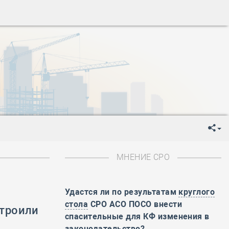
ень пограничника
-
День Строителя
-
День Государственного флага Российской Федерации
я
-
День знаний
-
День сотрудника органов внутренних дел РФ
-
День полного освобождения Ленинграда от фашистской
ень Весны и Труда
ень Победы!
ень пограничника
-
День Строителя
-
День Государственного флага Российской Федерации
МНЕНИЕ СРО
я
-
День знаний
-
День сотрудника органов внутренних дел РФ
-
День полного освобождения Ленинграда от фашистской
Удастся ли по результатам
круглого
стола
СРО АСО ПОСО внести
строили
ень Весны и Труда
спасительные для КФ изменения в
ень Победы!
законодательство?