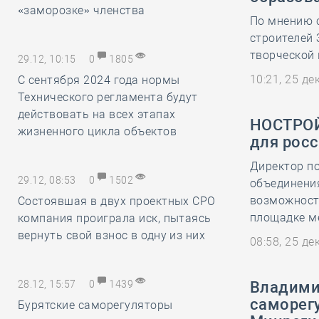
«заморозке» членства
По мнению 
строителей
творческой
29.12, 10:15
0
1805
10:21, 25 д
С сентября 2024 года нормы
Технического регламента будут
действовать на всех этапах
НОСТРОЙ
жизненного цикла объектов
для росс
Директор п
29.12, 08:53
0
1502
объединения
возможносте
Состоявшая в двух проектных СРО
площадке м
компания проиграла иск, пытаясь
вернуть свой взнос в одну из них
08:58, 25 д
28.12, 15:57
0
1439
Владимир
саморегу
Бурятские саморегуляторы