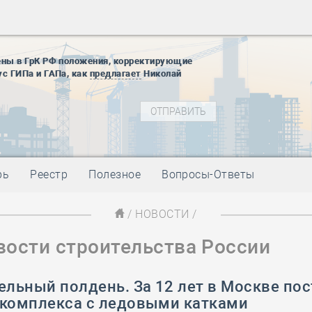
28 мая
-
Д
12 августа
22 августа
ены в ГрК РФ положения, корректирующие
01 сентябр
ус ГИПа и ГАПа, как
предлагает
Николай
10 ноября
27 января
блокады
01 мая
-
Д
09 мая
-
Д
28 мая
-
Д
рь
Реестр
Полезное
Вопросы-Ответы
12 августа
22 августа
/
НОВОСТИ
/
01 сентябр
вости строительства России
10 ноября
27 января
блокады
ельный полдень. За 12 лет в Москве по
01 мая
-
Д
ткомплекса с ледовыми катками
09 мая
-
Д