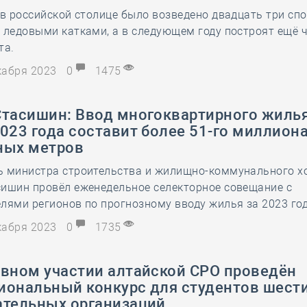
 в российской столице было возведено двадцать три сп
28 мая
-
Д
 ледовыми катками, а в следующем году построят ещё 
та.
екабря 2023
0
1475
Стасишин: Ввод многоквартирного жилья
023 года составит более 51-го миллион
ных метров
ь министра строительства и жилищно-коммунального х
сишин провёл еженедельное селекторное совещание с
лями регионов по прогнозному вводу жилья за 2023 го
екабря 2023
0
1735
ивном участии алтайской СРО проведён
иональный конкурс для студентов шест
ательных организаций