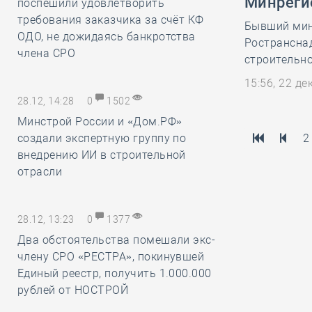
Минреги
поспешили удовлетворить
требования заказчика за счёт КФ
Бывший мин
ОДО, не дожидаясь банкротства
Ространснад
члена СРО
строительно
15:56, 22 д
28.12, 14:28
0
1502
Минстрой России и «Дом.РФ»
создали экспертную группу по
2
внедрению ИИ в строительной
отрасли
28.12, 13:23
0
1377
Два обстоятельства помешали экс-
члену СРО «РЕСТРА», покинувшей
Единый реестр, получить 1.000.000
рублей от НОСТРОЙ