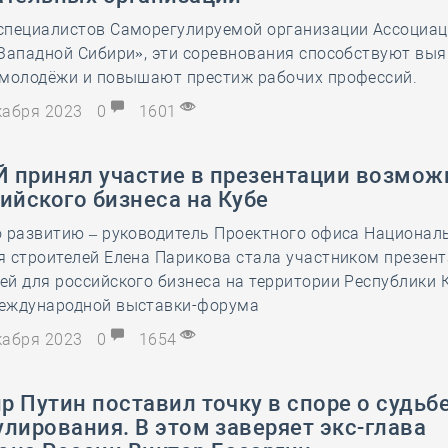
специалистов Саморегулируемой организации Ассоциа
 Западной Сибири», эти соревнования способствуют вы
 молодёжи и повышают престиж рабочих профессий.
екабря 2023
0
1601
 принял участие в презентации возмож
ийского бизнеса на Кубе
о развитию – руководитель Проектного офиса Национал
 строителей Елена Парикова стала участником презен
й для российского бизнеса на территории Республики 
еждународной выставки-форума
екабря 2023
0
1654
 Путин поставил точку в споре о судьб
лирования. В этом заверяет экс-глава