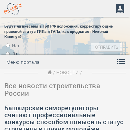
Будут ли внесены в ГрК РФ положения, корректирующие
правовой статус ГИПа и ГАПа, как
предлагает
Николай
Капинус?
Нет
Да
Меню портала
/
НОВОСТИ
/
Все новости строительства
России
Башкирские саморегуляторы
считают профессиональные
конкурсы способом повысить статус
строителя в глазах молодёжи