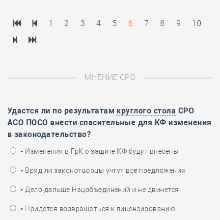
1
2
3
4
5
6
7
8
9
10
МНЕНИЕ СРО
Удастся ли по результатам
круглого стола
СРО
АСО ПОСО внести спасительные для КФ изменения
в законодательство?
• Изменения в ГрК о защите КФ будут внесены
• Вряд ли законотворцы учтут все предложения
• Дело дальше Нацобъединений и не двинется
• Придётся возвращаться к лицензированию…