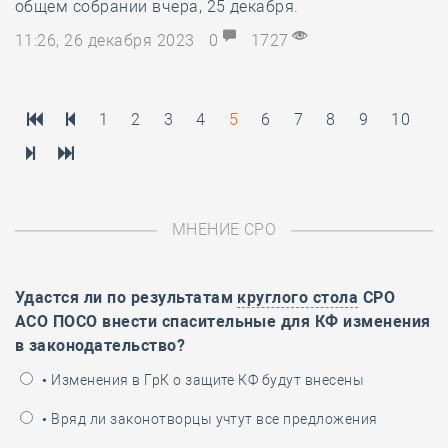
общем собрании вчера, 25 декабря.
11:26, 26 декабря 2023
0
1727
1
2
3
4
5
6
7
8
9
10
МНЕНИЕ СРО
Удастся ли по результатам
круглого стола
СРО
АСО ПОСО внести спасительные для КФ изменения
в законодательство?
• Изменения в ГрК о защите КФ будут внесены
• Вряд ли законотворцы учтут все предложения