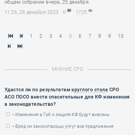
общем собрании вчера, 25 декабря.
11:26, 26 декабря 2023
0
1725
1
2
3
4
5
6
7
8
9
10
МНЕНИЕ СРО
Удастся ли по результатам
круглого стола
СРО
АСО ПОСО внести спасительные для КФ изменения
в законодательство?
• Изменения в ГрК о защите КФ будут внесены
• Вряд ли законотворцы учтут все предложения